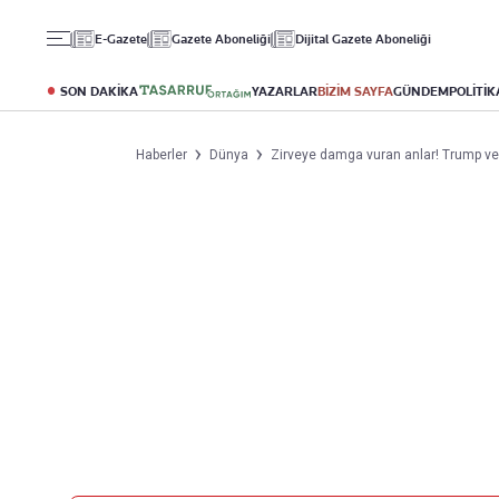
Gündem
Ekonomi
Spor
E-Gazete
Gazete Aboneliği
Dijital Gazete Aboneliği
Politika
Borsa
Futbol
Eğitim
Altın
Puan Durumu
SON DAKİKA
YAZARLAR
BİZİM SAYFA
GÜNDEM
POLİTİK
Döviz
Fikstür
Hisse Senedi
Şampiyonlar Ligi
Haberler
Dünya
Zirveye damga vuran anlar! Trump ve
Kripto Para
Avrupa Ligi
Emlak
Basketbol
T-Otomobil
Turizm
Yazarlar
Diğer Kategoriler
Kurumsal
Bugünün Yazarları
Magazin
Hakkımızda
Tüm Yazarlar
Teknoloji
İletişim
Resmî Ilanlar
Künye
Haberler
Gazete Aboneliği
Foto Haber
Danışma Telefonları
Video Galeri
Yasal
Reklam Ver