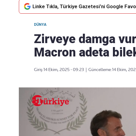
Linke Tıkla, Türkiye Gazetesi'ni Google Favor
DÜNYA
Takip Edin
Favori mecralarınızda haber
Zirveye damga vur
akışımıza ulaşın
Macron adeta bile
Giriş:
14 Ekim, 2025 - 09:23
|
Güncelleme:
14 Ekim, 202