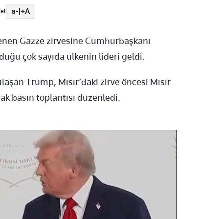
a-
|
+A
et
lenen Gazze zirvesine Cumhurbaşkanı
uğu çok sayıda ülkenin lideri geldi.
ulaşan Trump, Mısır’daki zirve öncesi Mısır
tak basın toplantısı düzenledi.