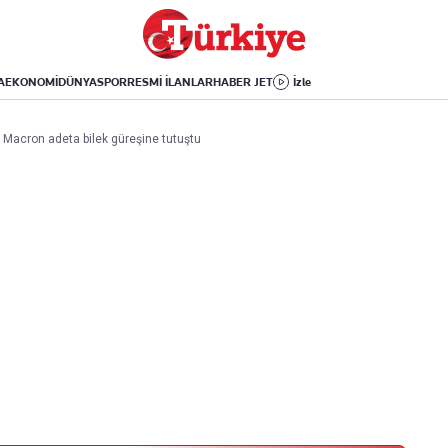
Dünya
Yaşam
Kültür-Sanat
Orta Doğu
Sağlık
Sinema
Avrupa
Hava Durumu
Arkeoloji
A
EKONOMİ
DÜNYA
SPOR
RESMİ İLANLAR
HABER JET
İzle
Amerika
Yemek
Kitap
Afrika
Seyahat
Tarih
 Macron adeta bilek güreşine tutuştu
İsrail-Gazze
Aktüel
Uygulamalar