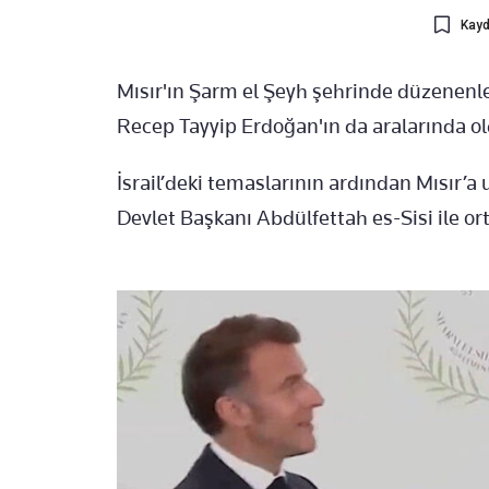
Kayd
Mısır'ın Şarm el Şeyh şehrinde düzenen
Recep Tayyip Erdoğan'ın da aralarında old
İsrail’deki temaslarının ardından Mısır’a 
Devlet Başkanı Abdülfettah es-Sisi ile or