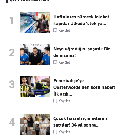
Haftalarca sürecek felaket
1
kapıda: Ülkede 'stok ya...
Kaçırmayın
Kaydet
Ücretsiz üye olun, gündemi
şekillendiren gelişmeleri önce siz duyun
Neye uğradığını şaşırdı: Biz
2
de insanız!
Kaydet
Fenerbahçe'ye
3
Oosterwolde'den kötü haber!
İlk açık...
Kaydet
Çocuk hasreti için evlerini
4
sattılar! 34 yıl sonra...
Kaydet