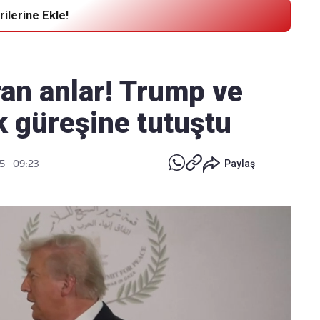
ilerine Ekle!
Haber Verin
Editör masamıza bilgi ve materyal
an anlar! Trump ve
göndermek için
tıklayın
k güreşine tutuştu
5 - 09:23
Paylaş