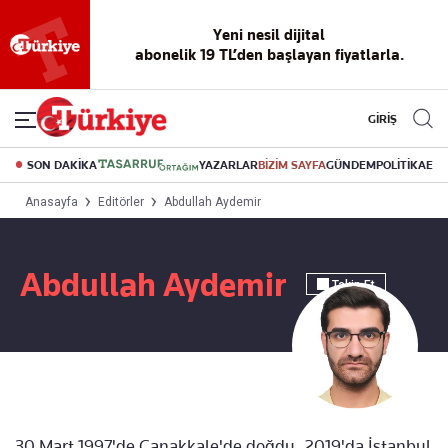
Yeni nesil dijital
abonelik 19 TL’den başlayan fiyatlarla.
GİRİŞ
SON DAKİKA
YAZARLAR
BİZİM SAYFA
GÜNDEM
POLİTİKA
EK
Anasayfa
Editörler
Abdullah Aydemir
Abdullah Aydemir
Takip Et
30 Mart 1997'de Çanakkale'de doğdu. 2019'da İstanbul