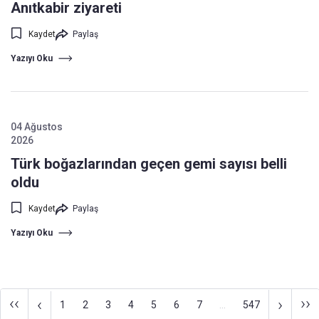
Anıtkabir ziyareti
Kaydet
Paylaş
Yazıyı Oku
04 Ağustos
2026
Türk boğazlarından geçen gemi sayısı belli
oldu
Kaydet
Paylaş
Yazıyı Oku
‹‹
››
‹
›
1
2
3
4
5
6
7
...
547