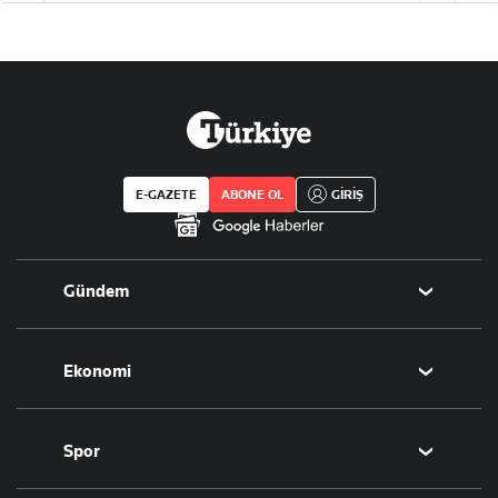
E-GAZETE
ABONE OL
GİRİŞ
Gündem
Politika
Ekonomi
Eğitim
Borsa
Spor
Altın
Döviz
Futbol