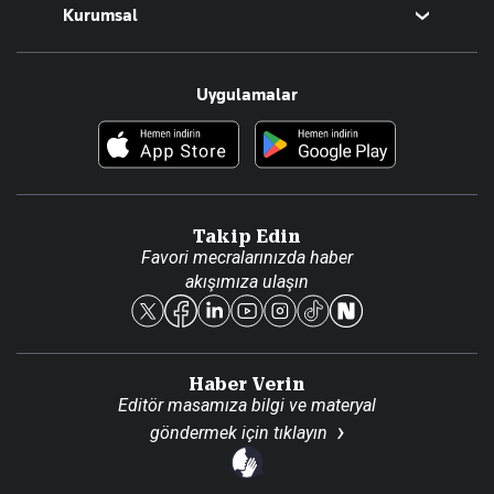
Kurumsal
Teknoloji
Resmî Ilanlar
Hakkımızda
Uygulamalar
Haberler
İletişim
Foto Haber
Künye
Video Galeri
Gazete Aboneliği
Danışma Telefonları
Takip Edin
Favori mecralarınızda haber
Yasal
akışımıza ulaşın
Reklam Ver
Haber Verin
Editör masamıza bilgi ve materyal
göndermek için
tıklayın