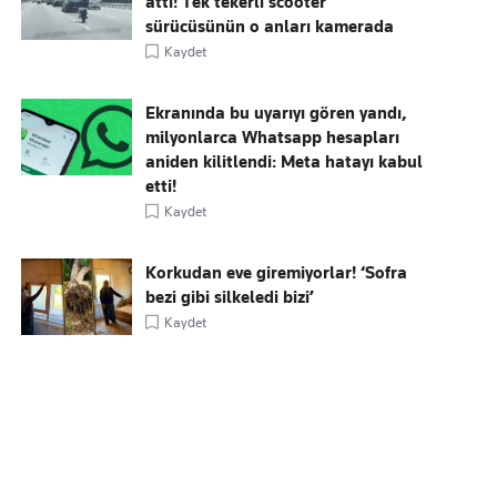
attı! Tek tekerli scooter
sürücüsünün o anları kamerada
Kaydet
Ekranında bu uyarıyı gören yandı,
milyonlarca Whatsapp hesapları
aniden kilitlendi: Meta hatayı kabul
etti!
Kaydet
Korkudan eve giremiyorlar! ‘Sofra
bezi gibi silkeledi bizi’
Kaydet