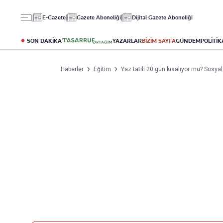
Gündem
Ekonomi
Spor
E-Gazete
Gazete Aboneliği
Dijital Gazete Aboneliği
Politika
Borsa
Futbol
Eğitim
Altın
Puan Durumu
SON DAKİKA
YAZARLAR
BİZİM SAYFA
GÜNDEM
POLİTİK
Döviz
Fikstür
Hisse Senedi
Şampiyonlar Ligi
Haberler
Eğitim
Yaz tatili 20 gün kısalıyor mu? Sosya
Kripto Para
Avrupa Ligi
Emlak
Basketbol
T-Otomobil
Turizm
Yazarlar
Diğer Kategoriler
Kurumsal
Bugünün Yazarları
Magazin
Hakkımızda
Tüm Yazarlar
Teknoloji
İletişim
Resmî Ilanlar
Künye
Haberler
Gazete Aboneliği
Foto Haber
Danışma Telefonları
Video Galeri
Yasal
Reklam Ver