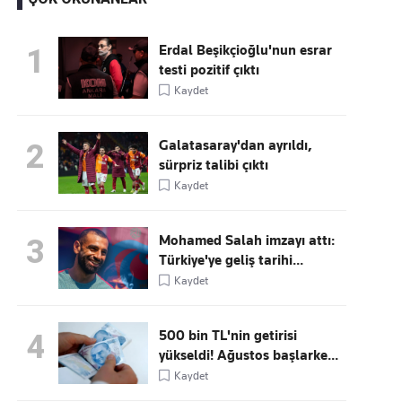
Erdal Beşikçioğlu'nun esrar
1
testi pozitif çıktı
Kaçırmayın
Kaydet
Ücretsiz üye olun, gündemi
şekillendiren gelişmeleri önce siz duyun
Galatasaray'dan ayrıldı,
2
sürpriz talibi çıktı
Kaydet
Mohamed Salah imzayı attı:
3
Türkiye'ye geliş tarihi...
Kaydet
500 bin TL'nin getirisi
4
yükseldi! Ağustos başlarke...
Kaydet