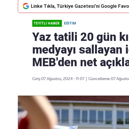
Linke Tıkla, Türkiye Gazetesi'ni Google Favor
TEYİTLİ HABER
EĞITIM
Takip Edin
Favori mecralarınızda haber
Yaz tatili 20 gün 
akışımıza ulaşın
medyayı sallayan id
MEB'den net açık
Giriş:
07 Ağustos, 2024 - 11:07
|
Güncelleme:
07 Ağustos