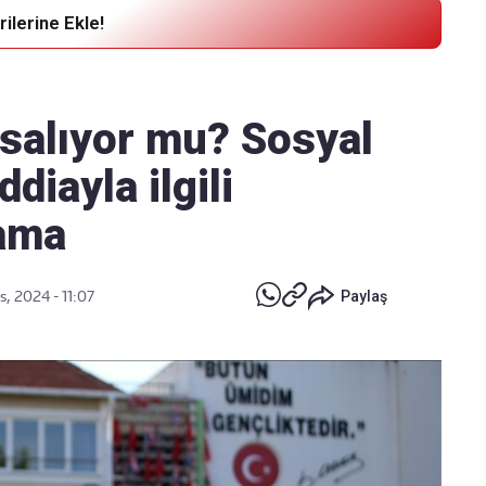
ilerine Ekle!
Haber Verin
Editör masamıza bilgi ve materyal
kısalıyor mu? Sosyal
göndermek için
tıklayın
diayla ilgili
lama
, 2024 - 11:07
Paylaş