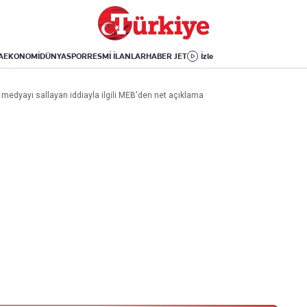
Dünya
Yaşam
Kültür-Sanat
Orta Doğu
Sağlık
Sinema
Avrupa
Hava Durumu
Arkeoloji
A
EKONOMİ
DÜNYA
SPOR
RESMİ İLANLAR
HABER JET
İzle
Amerika
Yemek
Kitap
Afrika
Seyahat
Tarih
l medyayı sallayan iddiayla ilgili MEB'den net açıklama
İsrail-Gazze
Aktüel
Uygulamalar