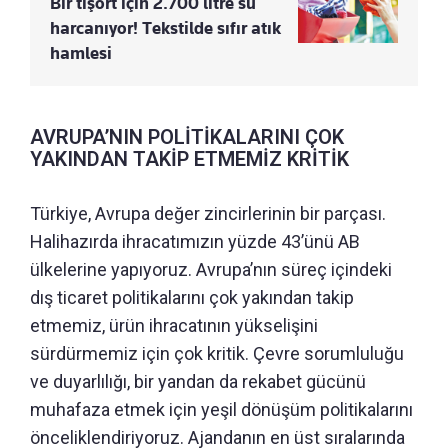
Bir tişört için 2.700 litre su
harcanıyor! Tekstilde sıfır atık
hamlesi
AVRUPA’NIN POLİTİKALARINI ÇOK
YAKINDAN TAKİP ETMEMİZ KRİTİK
Türkiye, Avrupa değer zincirlerinin bir parçası.
Halihazırda ihracatımızın yüzde 43’ünü AB
ülkelerine yapıyoruz. Avrupa’nın süreç içindeki
dış ticaret politikalarını çok yakından takip
etmemiz, ürün ihracatının yükselişini
sürdürmemiz için çok kritik. Çevre sorumluluğu
ve duyarlılığı, bir yandan da rekabet gücünü
muhafaza etmek için yeşil dönüşüm politikalarını
önceliklendiriyoruz. Ajandanın en üst sıralarında