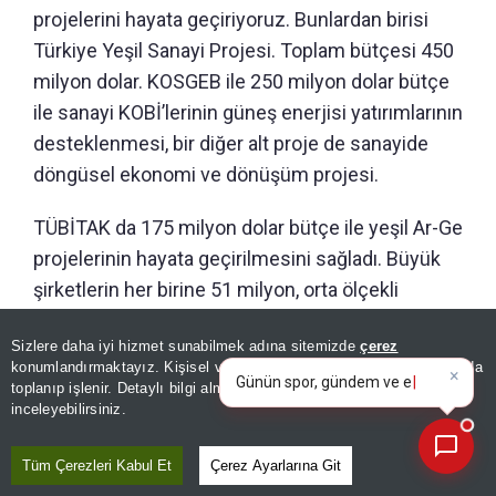
projelerini hayata geçiriyoruz. Bunlardan birisi
Türkiye Yeşil Sanayi Projesi. Toplam bütçesi 450
milyon dolar. KOSGEB ile 250 milyon dolar bütçe
ile sanayi KOBİ’lerinin güneş enerjisi yatırımlarının
desteklenmesi, bir diğer alt proje de sanayide
döngüsel ekonomi ve dönüşüm projesi.
TÜBİTAK da 175 milyon dolar bütçe ile yeşil Ar-Ge
projelerinin hayata geçirilmesini sağladı. Büyük
şirketlerin her birine 51 milyon, orta ölçekli
şirketlere 24 milyon, küçük ölçekli şirketlere 15
×
Günün spor, gündem ve
Sizlere daha iyi hizmet sunabilmek adına sitemizde
çerez
milyon liraya kadar destekler sağlandı. 291
ekonomi gelişmelerini analiz
konumlandırmaktayız. Kişisel verileriniz, KVKK ve GDPR kapsamında
projede 2,8 milyar liralık yeşil dönüşüm
edin!
|
toplanıp işlenir. Detaylı bilgi almak için
Aydınlatma Metnimizi
📰
Son 30 güne ait haberleri, spor gelişmelerini veya yazar yazılarını sorgulayabilirsiniz.
inceleyebilirsiniz.
yatırımının hayata geçmesi sağlanmış oldu.
Tüm Çerezleri Kabul Et
Çerez Ayarlarına Git
SANAYİDE YEŞİL DÖNÜŞÜM ÖNCELİĞİMİZ