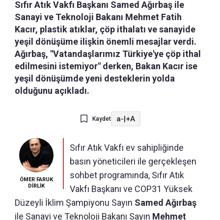
Sıfır Atık Vakfı Başkanı Samed Ağırbaş ile
Sanayi ve Teknoloji Bakanı Mehmet Fatih
Kacır, plastik atıklar, çöp ithalatı ve sanayide
yeşil dönüşüme ilişkin önemli mesajlar verdi.
Ağırbaş, "Vatandaşlarımız Türkiye'ye çöp ithal
edilmesini istemiyor" derken, Bakan Kacır ise
yeşil dönüşümde yeni desteklerin yolda
olduğunu açıkladı.
a-
|
+A
Kaydet
Sıfır Atık Vakfı ev sahipliğinde
basın yöneticileri ile gerçekleşen
sohbet programında, Sıfır Atık
ÖMER FARUK
DİRLİK
Vakfı Başkanı ve COP31 Yüksek
Düzeyli İklim Şampiyonu Sayın
Samed Ağırbaş
ile Sanayi ve Teknoloji Bakanı Sayın
Mehmet