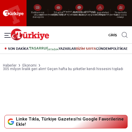
Yeni nesil dijital
abonelik 19 TL’den başlayan fiyatlarla.
GİRİŞ
SON DAKİKA
YAZARLAR
BİZİM SAYFA
GÜNDEM
POLİTİKA
EK
Haberler
Ekonomi
305 milyon liralık geri alım! Geçen hafta bu şirketler kendi hissesini topladı
Linke Tıkla, Türkiye Gazetesi'ni Google Favorilerine
Ekle!