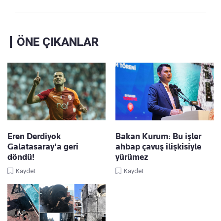
ÖNE ÇIKANLAR
Eren Derdiyok
Bakan Kurum: Bu işler
Galatasaray'a geri
ahbap çavuş ilişkisiyle
döndü!
yürümez
Kaydet
Kaydet