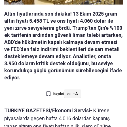
Altın fiyatlarında son dakika! 13 Ekim 2025 gram
altın fiyatı 5.458 TL ve ons fiyatı 4.060 dolar ile
yeni zirve seviyelerini gördü. Trump’tan Çin’e %100
ek tarifenin ardından güvenli liman talebi artarken,
ABD’de hükümetin kapalı kalmaya devam etmesi
ve FED’den faiz indirimi beklentileri de sarı metali
desteklemeye devam ediyor. Analistler, onsta
3.950 doların kritik destek olduğunu, bu seviye
korundukça güçlü görünümün sürebileceğini ifade
ediyor.
a-
|
+A
Kaydet
TÜRKİYE GAZETESİ/Ekonomi Servisi-
Küresel
piyasalarda geçen hafta 4.016 dolardan kapanış
yapan altının ons fiyatı haftanın ilk işlem gününe