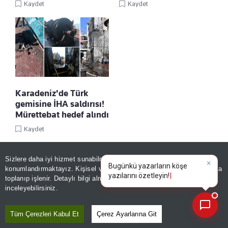
Kaydet
Kaydet
Karadeniz'de Türk
gemisine İHA saldırısı!
Mürettebat hedef alındı
Kaydet
Sizlere daha iyi hizmet sunabilmek adına sitemizde
çerez
×
Bugünkü yazarların köşe
konumlandırmaktayız. Kişisel verileriniz, KVKK ve GDPR kapsamında
yazılarını özetleyin!
toplanıp işlenir. Detaylı bilgi almak için
Aydınlatma Metnimizi
📰
Son 30 güne ait haberleri, spor gelişmelerini veya yazar yazılarını sorgulayabilirsiniz.
inceleyebilirsiniz.
Tüm Çerezleri Kabul Et
Çerez Ayarlarına Git