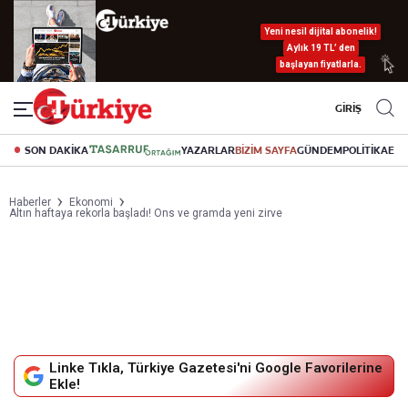
Yeni nesil dijital abonelik!
Aylık 19 TL’ den
başlayan fiyatlarla.
GİRİŞ
SON DAKİKA
YAZARLAR
BİZİM SAYFA
GÜNDEM
POLİTİKA
EK
Haberler
Ekonomi
Altın haftaya rekorla başladı! Ons ve gramda yeni zirve
Linke Tıkla, Türkiye Gazetesi'ni Google Favorilerine
Ekle!