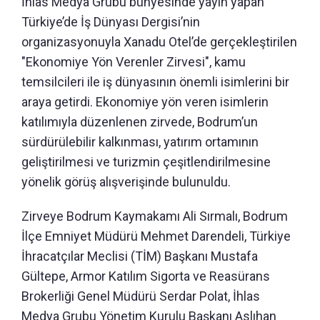
İhlas Medya Grubu bünyesinde yayın yapan
Türkiye’de İş Dünyası Dergisi’nin
organizasyonuyla Xanadu Otel’de gerçekleştirilen
"Ekonomiye Yön Verenler Zirvesi", kamu
temsilcileri ile iş dünyasının önemli isimlerini bir
araya getirdi. Ekonomiye yön veren isimlerin
katılımıyla düzenlenen zirvede, Bodrum’un
sürdürülebilir kalkınması, yatırım ortamının
geliştirilmesi ve turizmin çeşitlendirilmesine
yönelik görüş alışverişinde bulunuldu.
Zirveye Bodrum Kaymakamı Ali Sırmalı, Bodrum
İlçe Emniyet Müdürü Mehmet Darendeli, Türkiye
İhracatçılar Meclisi (TİM) Başkanı Mustafa
Gültepe, Armor Katılım Sigorta ve Reasürans
Brokerliği Genel Müdürü Serdar Polat, İhlas
Medya Grubu Yönetim Kurulu Başkanı Aslıhan