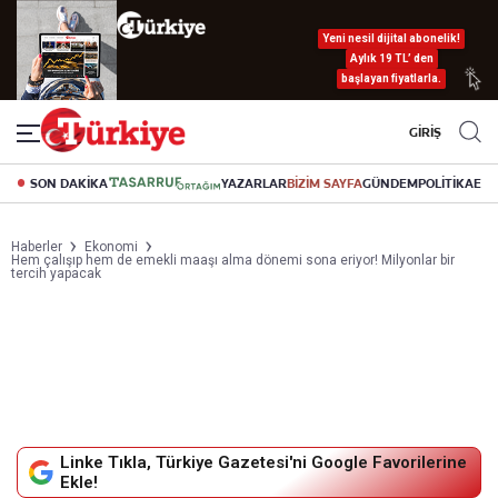
Yeni nesil dijital abonelik!
Aylık 19 TL’ den
başlayan fiyatlarla.
GİRİŞ
SON DAKİKA
YAZARLAR
BİZİM SAYFA
GÜNDEM
POLİTİKA
EK
Haberler
Ekonomi
Hem çalışıp hem de emekli maaşı alma dönemi sona eriyor! Milyonlar bir
tercih yapacak
Linke Tıkla, Türkiye Gazetesi'ni Google Favorilerine
Ekle!