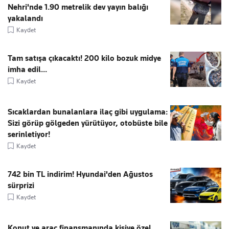
Nehri'nde 1.90 metrelik dev yayın balığı
yakalandı
Kaydet
Tam satışa çıkacaktı! 200 kilo bozuk midye
imha edil...
Kaydet
Sıcaklardan bunalanlara ilaç gibi uygulama:
Sizi görüp gölgeden yürütüyor, otobüste bile
serinletiyor!
Kaydet
742 bin TL indirim! Hyundai'den Ağustos
sürprizi
Kaydet
Konut ve araç finansmanında kişiye özel