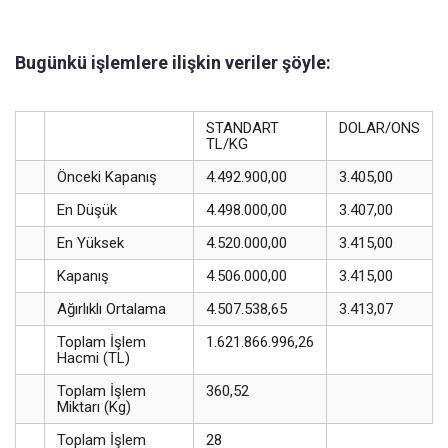
Bugünkü işlemlere ilişkin veriler şöyle:
STANDART
DOLAR/ONS
TL/KG
Önceki Kapanış
4.492.900,00
3.405,00
En Düşük
4.498.000,00
3.407,00
En Yüksek
4.520.000,00
3.415,00
Kapanış
4.506.000,00
3.415,00
Ağırlıklı Ortalama
4.507.538,65
3.413,07
Toplam İşlem
1.621.866.996,26
Hacmi (TL)
Toplam İşlem
360,52
Miktarı (Kg)
Toplam İşlem
28