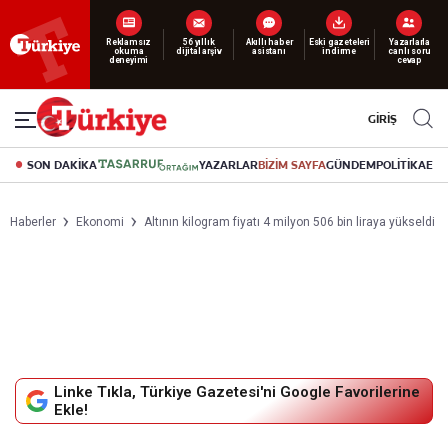
Reklamsız
56 yıllık
Akıllı haber
Eski gazeteleri
Yazarlarla
okuma
dijital arşiv
asistanı
indirme
canlı soru
deneyimi
cevap
GİRİŞ
SON DAKİKA
YAZARLAR
BİZİM SAYFA
GÜNDEM
POLİTİKA
EK
Haberler
Ekonomi
Altının kilogram fiyatı 4 milyon 506 bin liraya yükseldi
Linke Tıkla, Türkiye Gazetesi'ni Google Favorilerine
Ekle!