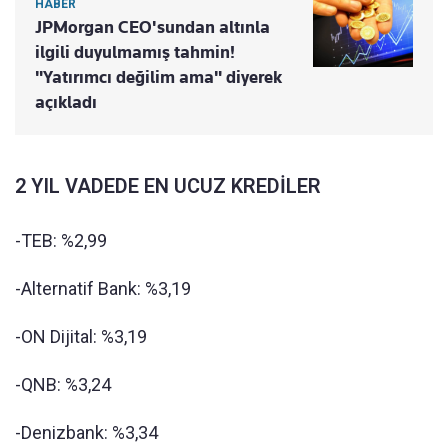
HABER
JPMorgan CEO'sundan altınla
ilgili duyulmamış tahmin!
"Yatırımcı değilim ama" diyerek
açıkladı
2 YIL VADEDE EN UCUZ KREDİLER
-TEB: %2,99
-Alternatif Bank: %3,19
-ON Dijital: %3,19
-QNB: %3,24
-Denizbank: %3,34