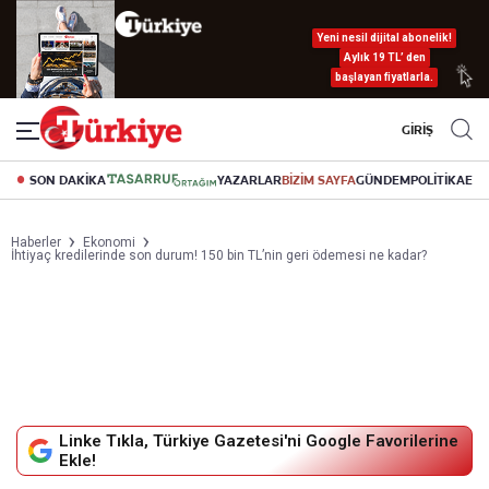
Yeni nesil dijital abonelik!
Aylık 19 TL’ den
başlayan fiyatlarla.
GİRİŞ
SON DAKİKA
YAZARLAR
BİZİM SAYFA
GÜNDEM
POLİTİKA
EK
Haberler
Ekonomi
İhtiyaç kredilerinde son durum! 150 bin TL’nin geri ödemesi ne kadar?
Linke Tıkla, Türkiye Gazetesi'ni Google Favorilerine
Ekle!