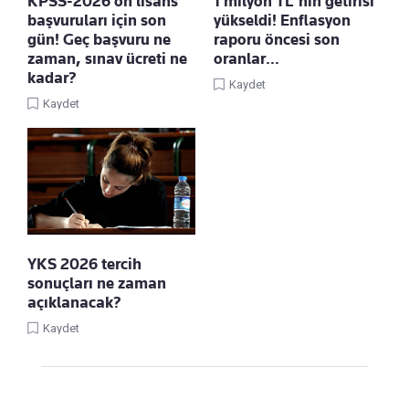
KPSS-2026 ön lisans
1 milyon TL'nin getirisi
başvuruları için son
yükseldi! Enflasyon
gün! Geç başvuru ne
raporu öncesi son
zaman, sınav ücreti ne
oranlar…
kadar?
Kaydet
Kaydet
YKS 2026 tercih
sonuçları ne zaman
açıklanacak?
Kaydet