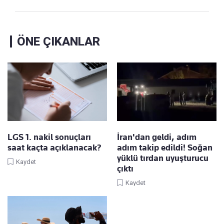
ÖNE ÇIKANLAR
LGS 1. nakil sonuçları
İran'dan geldi, adım
saat kaçta açıklanacak?
adım takip edildi! Soğan
yüklü tırdan uyuşturucu
Kaydet
çıktı
Kaydet