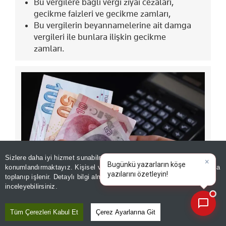
Bu vergilere bağlı vergi ziyaı cezaları,
gecikme faizleri ve gecikme zamları,
Bu vergilerin beyannamelerine ait damga
vergileri ile bunlara ilişkin gecikme
zamları.
Sizlere daha iyi hizmet sunabilmek adına sitemizde
çerez
konumlandırmaktayız. Kişisel verileriniz, KVKK ve GDPR kapsamında
×
Bugünkü yazarların kö
|
toplanıp işlenir. Detaylı bilgi almak için
Aydınlatma Metnimizi
📰
Son 30 güne ait haberleri, spor gelişmelerini veya yazar yazılarını sorgulayabilirsiniz.
inceleyebilirsiniz.
4. Müracaat için son tarih ne zamandır ve
başvuru nereye yapılır?
Tüm Çerezleri Kabul Et
Çerez Ayarlarına Git
Son Başvuru Tarihi:
31 Ağustos 2026