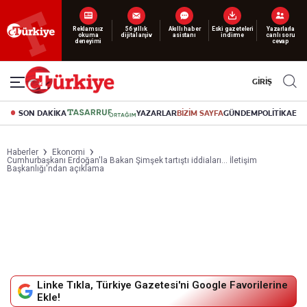
Yeni nesil dijital
abonelik 19 TL’den başlayan fiyatlarla.
GİRİŞ
SON DAKİKA
YAZARLAR
BİZİM SAYFA
GÜNDEM
POLİTİKA
EK
Haberler
Ekonomi
Cumhurbaşkanı Erdoğan'la Bakan Şimşek tartıştı iddiaları... İletişim
Başkanlığı'ndan açıklama
Linke Tıkla, Türkiye Gazetesi'ni Google Favorilerine
Ekle!