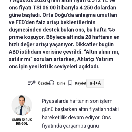
7 Ağustos 2026 gram altın fiyatı 6.512 TL ve
ons fiyatı TSİ 06:00 itibarıyla 4.250 dolardan
güne başladı. Orta Doğu’da anlaşma umutları
ve FED’den faiz artışı beklentilerinin
düşmesinden destek bulan ons, bu hafta %5
prime koşuyor. Böylece altında 28 haftanın en
hızlı değer artışı yaşanıyor. Dikkatler bugün
ABD istihdam verisine çevrildi. “Altın alınır mı,
satılır mı” soruları artarken, Ahlatçı Yatırım
ons için yeni kritik seviyeleri açıkladı.
a-
|
+A
Özetle
Dinle
Kaydet
Piyasalarda haftanın son işlem
günü başlarken altın fiyatlarındaki
hareketlilik devam ediyor. Ons
ÖMER FARUK
BİNGÖL
fiyatında çarşamba günü