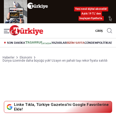
Yeni nesil dijital abonelik!
Aylık 19 TL’ den
başlayan fiyatlarla.
GİRİŞ
SON DAKİKA
YAZARLAR
BİZİM SAYFA
GÜNDEM
POLİTİKA
EK
Haberler
Ekonomi
Dünya üzerinde daha büyüğü yok! Uzayın en pahalı taşı rekor fiyata satıldı
Linke Tıkla, Türkiye Gazetesi'ni Google Favorilerine
Ekle!