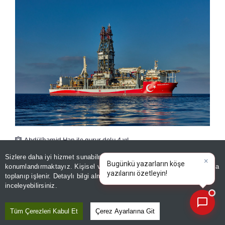
Abdülhamid Han ile gurur dolu 4 yıl
Sizlere daha iyi hizmet sunabilmek adına sitemizde
çerez
×
Bugünkü yazarların köşe
konumlandırmaktayız. Kişisel verileriniz, KVKK ve GDPR kapsamında
GÖKTEPE-3’ÜN MİMARI
yazıla
toplanıp işlenir. Detaylı bilgi almak için
Aydınlatma Metnimizi
📰
Son 30 güne ait haberleri, spor gelişmelerini veya yazar yazılarını sorgulayabilirsiniz.
inceleyebilirsiniz.
Enerji ve Tabii Kaynaklar Bakanı Alparslan
Tüm Çerezleri Kabul Et
Çerez Ayarlarına Git
Bayraktar, geminin görevdeki 4’üncü yılını