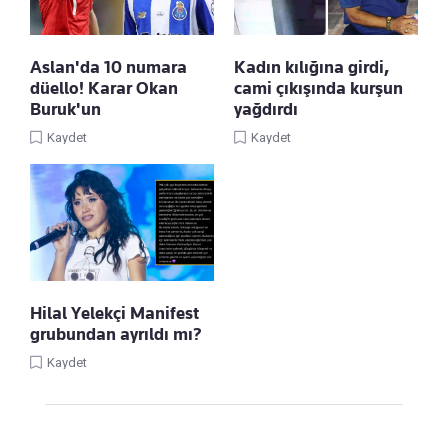
Aslan'da 10 numara
Kadın kılığına girdi,
düello! Karar Okan
cami çıkışında kurşun
Buruk'un
yağdırdı
Kaydet
Kaydet
Hilal Yelekçi Manifest
grubundan ayrıldı mı?
Kaydet