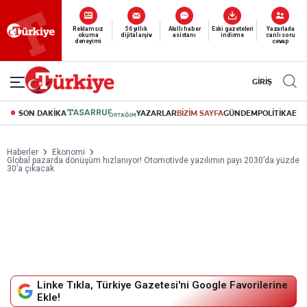
Yeni nesil dijital
abonelik 19 TL’den başlayan fiyatlarla.
GİRİŞ
SON DAKİKA
YAZARLAR
BİZİM SAYFA
GÜNDEM
POLİTİKA
EK
Haberler
Ekonomi
Global pazarda dönüşüm hızlanıyor! Otomotivde yazılımın payı 2030’da yüzde
30’a çıkacak
Linke Tıkla, Türkiye Gazetesi'ni Google Favorilerine
Ekle!