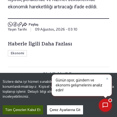
ekonomik hareketliliği artıracağı ifade edildi.
Paylaş
Yayın Tarihi
|
09 Ağustos, 2026 - 03:10
Haberle İlgili Daha Fazlası
Ekonomi
Bizi Takip Edin
Sizlere daha iyi hizmet sunabilmek adına sitemizde
çerez
×
Günün spor, gündem ve
konumlandırmaktayız. Kişisel verileriniz, KVKK ve GDPR kapsamında
ekonomi g
|
toplanıp işlenir. Detaylı bilgi almak için
Aydınlatma Metnimizi
📰
Son 30 güne ait haberleri, spor gelişmelerini veya yazar yazılarını sorgulayabilirsiniz.
inceleyebilirsiniz.
Tüm Çerezleri Kabul Et
Çerez Ayarlarına Git
YORUMLAR