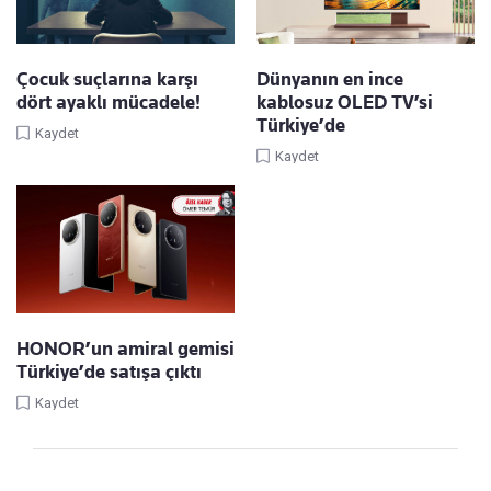
Çocuk suçlarına karşı
Dünyanın en ince
dört ayaklı mücadele!
kablosuz OLED TV’si
Türkiye’de
Kaydet
Kaydet
HONOR’un amiral gemisi
Türkiye’de satışa çıktı
Kaydet