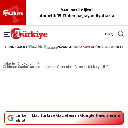
Yeni nesil dijital
abonelik 19 TL’den başlayan fiyatlarla.
GİRİŞ
SON DAKİKA
YAZARLAR
BİZİM SAYFA
GÜNDEM
POLİTİKA
EK
Haberler
Ekonomi
Goldman Sachs'tan 'dolar çökecek' tahmini! "Bitcoin'i tetikleyebilir"
Linke Tıkla, Türkiye Gazetesi'ni Google Favorilerine
Ekle!