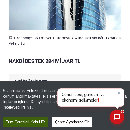
Ekonomiye 363 milyar TL’lik destek! Albaraka’nın kârı ilk yarıda
%48 arttı
NAKDİ DESTEK 284 MİLYAR TL
GÜNÜN ÖZETİ
Sizlere daha iyi hizmet sunabilmek adına sitemizde
çerez
konumlandırmaktayız. Kişisel verileriniz, KVKK ve GDPR kapsamında
×
Bugünkü yaza
toplanıp işlenir. Detaylı bilgi almak için
Aydınlatma Metnimizi
📰
Son 30 güne ait haberleri, spor gelişmelerini veya yazar yazılarını sorgulayabilirsiniz.
inceleyebilirsiniz.
Tüm Çerezleri Kabul Et
Çerez Ayarlarına Git