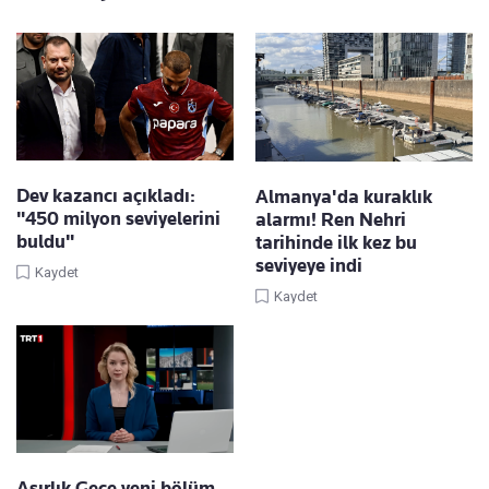
Dev kazancı açıkladı:
Almanya'da kuraklık
"450 milyon seviyelerini
alarmı! Ren Nehri
buldu"
tarihinde ilk kez bu
seviyeye indi
Kaydet
Kaydet
Asırlık Gece yeni bölüm