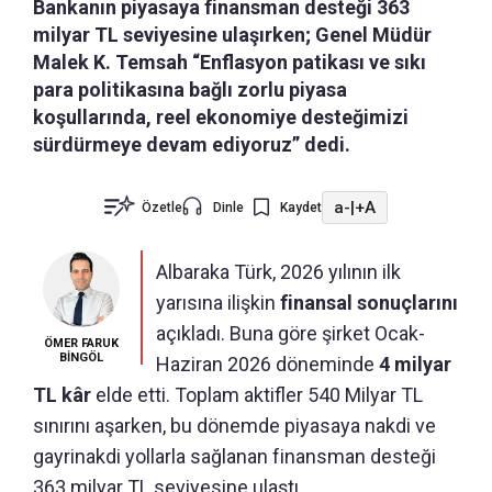
Bankanın piyasaya finansman desteği 363
milyar TL seviyesine ulaşırken; Genel Müdür
Malek K. Temsah “Enflasyon patikası ve sıkı
para politikasına bağlı zorlu piyasa
koşullarında, reel ekonomiye desteğimizi
sürdürmeye devam ediyoruz” dedi.
a-
|
+A
Özetle
Dinle
Kaydet
Albaraka Türk, 2026 yılının ilk
yarısına ilişkin
finansal sonuçlarını
açıkladı. Buna göre şirket Ocak-
ÖMER FARUK
BİNGÖL
Haziran 2026 döneminde
4 milyar
TL kâr
elde etti. Toplam aktifler 540 Milyar TL
sınırını aşarken, bu dönemde piyasaya nakdi ve
gayrinakdi yollarla sağlanan finansman desteği
363 milyar TL seviyesine ulaştı.