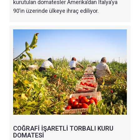
kurutulan domatesler Amerika’dan İtalya’ya
90’ın üzerinde ülkeye ihraç ediliyor.
COĞRAFİ İŞARETLİ TORBALI KURU
DOMATESİ