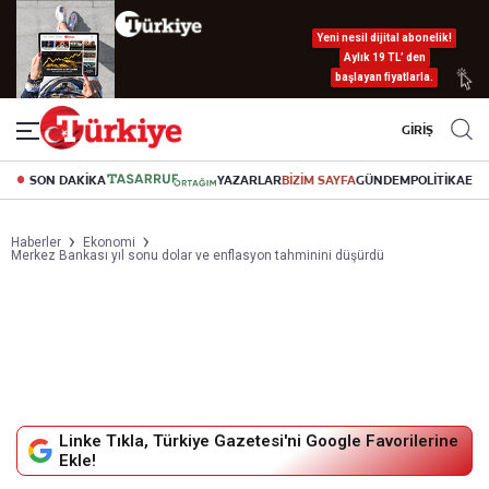
Yeni nesil dijital abonelik!
Aylık 19 TL’ den
başlayan fiyatlarla.
GİRİŞ
SON DAKİKA
YAZARLAR
BİZİM SAYFA
GÜNDEM
POLİTİKA
EK
Haberler
Ekonomi
Merkez Bankası yıl sonu dolar ve enflasyon tahminini düşürdü
Linke Tıkla, Türkiye Gazetesi'ni Google Favorilerine
Ekle!