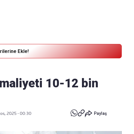
Haber Verin
Editör masamıza bilgi ve materyal göndermek için
tıklayın
ilerine Ekle!
maliyeti 10-12 bin
os, 2025 - 00:30
Paylaş