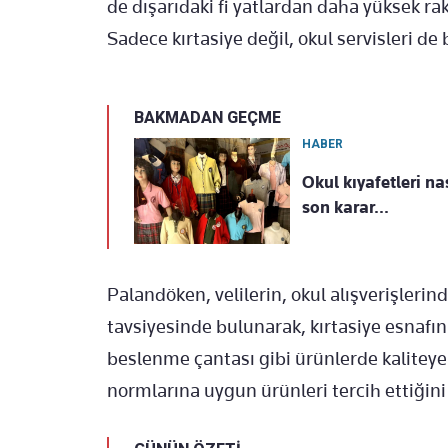
de dışarıdaki fi yatlardan daha y
üksek ra
Sadece kırtasiye değil, okul
servisleri de 
BAKMADAN GEÇME
HABER
Okul kıyafetleri na
son karar...
Paland
öken, velilerin,
okul al
ışverişlerin
tavsiyesinde
bulunarak, kırtasiye esnafın
beslenme çantas
ı gibi
ürünlerde kaliteye
normlarına
uygun
ürünleri tercih etti
ğini