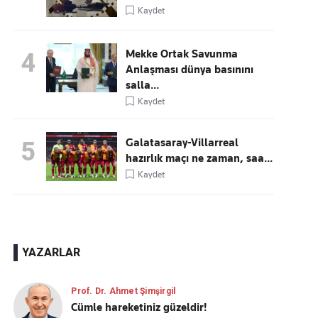
Kaydet
Mekke Ortak Savunma
4
Anlaşması dünya basınını
salla...
Kaydet
Galatasaray-Villarreal
5
hazırlık maçı ne zaman, saa...
Kaydet
YAZARLAR
Prof. Dr. Ahmet Şimşirgil
Cümle hareketiniz güzeldir!