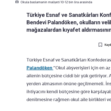
Okula baslamanin maliyeti 10-12 bin lira arasinda
Türkiye Esnaf ve Sanatkârları Ko
Bendevi Palandöken, okulların velil
mağazalardan kıyafet aldırmasının
Kayd
Türkiye Esnaf ve Sanatkârları Konfeder
Palandöken
“Okul
al
ışverişleri i
çin en az 
ailenin
bütçesine ciddi bir yük getiriyor. A
yerden almasının
önüne geçilmemeli.
İn
ihtiyacını kendi b
ütçesine göre
kar
şılaya
denilmesine ra
ğmen
okul aile birlikleri 