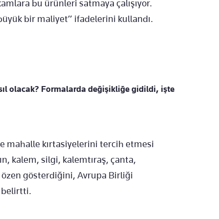
kamlara bu ürünleri satmaya
çal
ışıyor.
b
üyük bir maliyet” ifadelerini kulland
ı.
sıl olacak? Formalarda değişikliğe gidildi, işte
de mahalle kırtasiyelerini tercih etmesi
ın, kalem,
silgi, kalemtıraş,
çanta,
 özen gösterdi
ğini, Avrupa Birliği
 belirtti.