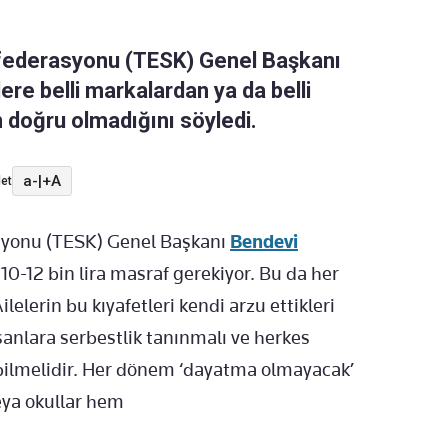
nfederasyonu (TESK) Genel Başkanı
ere belli markalardan ya da belli
 doğru olmadığını söyledi.
a-
|
+A
et
asyonu (TESK) Genel Başkanı
Bendevi
10-12 bin lira
masraf gerekiyor. Bu da her
ilelerin bu k
ıyafetleri kendi arzu ettikleri
sanlara serbestlik tanınmalı ve
herkes
bilmelidir. Her d
önem ‘dayatma olmayacak’
veya okullar hem