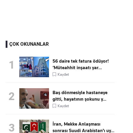
Kaçırmayın
Ücretsiz üye olun, gündemi şekillendiren gelişmeleri önce siz duyun
ÇOK OKUNANLAR
56 daire tek fatura ödüyor!
1
‘Müteahhit inşaatı yar...
Kaydet
Baş dönmesiyle hastaneye
2
gitti, hayatının şokunu y...
Kaydet
İran, Mekke Anlaşması
3
sonrası Suudi Arabistan'ı uy...