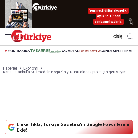
Yeni nesil dijital abonelik!
Aylık 19 TL’ den
başlayan fiyatlarla.
GİRİŞ
SON DAKİKA
YAZARLAR
BİZİM SAYFA
GÜNDEM
POLİTİKA
EK
Haberler
Ekonomi
Kanal İstanbul’a KÖİ modeli! Boğaz’ın yükünü alacak proje için geri sayım
Linke Tıkla, Türkiye Gazetesi'ni Google Favorilerine
Ekle!