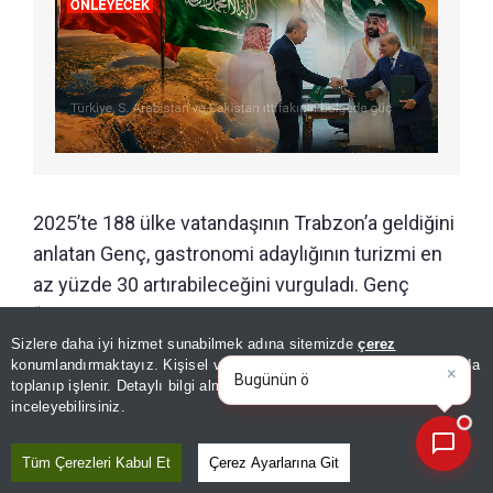
2025’te 188 ülke vatandaşının Trabzon’a geldiğini
anlatan Genç, gastronomi adaylığının turizmi en
az yüzde 30 artırabileceğini vurguladı. Genç
“Cazip bir şehiriz. Bu cazibemizi
gastronomiyle çok daha güçlü bir formata
Sizlere daha iyi hizmet sunabilmek adına sitemizde
çerez
×
Bugünün öne çıkan manşetleri
konumlandırmaktayız. Kişisel verileriniz, KVKK ve GDPR kapsamında
kazandırmak istiyoruz. Gastronomi turizmini
ve gelişmeleri neler?
toplanıp işlenir. Detaylı bilgi almak için
Aydınlatma Metnimizi
📰
Son 30 güne ait haberleri, spor gelişmelerini veya yazar yazılarını sorgulayabilirsiniz.
dört mevsime yayacağız. Bize geçen yıl
inceleyebilirsiniz.
1.447.000 turist geldi. 1,5 milyar dolar gelir
Tüm Çerezleri Kabul Et
Çerez Ayarlarına Git
elde ettik”
ifadelerini kullandı.