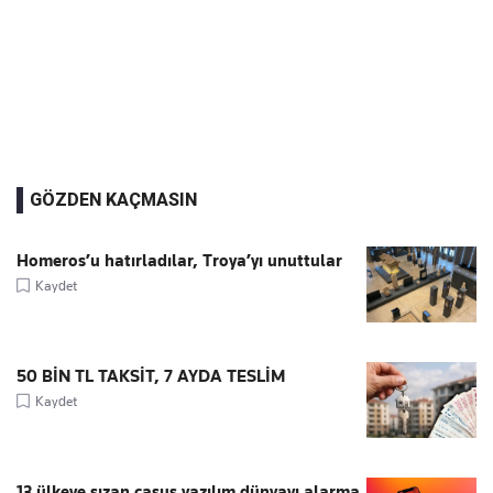
GÖZDEN KAÇMASIN
Homeros’u hatırladılar, Troya’yı unuttular
Kaydet
50 BİN TL TAKSİT, 7 AYDA TESLİM
Kaydet
13 ülkeye sızan casus yazılım dünyayı alarma