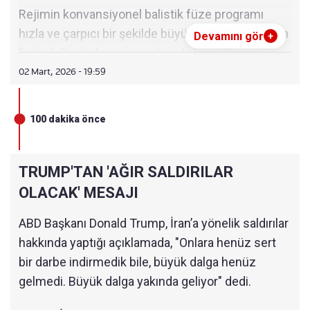
Rejimin konvansiyonel balistik füze programı
hızla ve çarpıcı bir şekilde büyüyordu. Bu, Amerika
Devamını gör
+
Birleşik Devletleri ve yurtdışında konuşlanmış
güçlerimiz için çok açık ve devasa bir tehdit
02 Mart, 2026 - 19:59
oluşturuyordu.
100 dakika önce
Rejim zaten Avrupa'ya ve üslerimize ulaşabilecek
füzelere sahipti ve yakında güzel Amerika'mıza
ulaşabilecek füzelere de sahip olacaktı.
TRUMP'TAN 'AĞIR SALDIRILAR
OLACAK' MESAJI
Hızla büyüyen bu füze programının amacı, nükleer
silah geliştirmelerini gizlemek ve bu son derece
ABD Başkanı Donald Trump, İran’a yönelik saldırılar
yasaklanmış nükleer silahların üretimini
hakkında yaptığı açıklamada, "Onlara henüz sert
durdurmayı herkes için son derece zorlaştırmaktı.
bir darbe indirmedik bile, büyük dalga henüz
gelmedi. Büyük dalga yakında geliyor" dedi.
İran'ın füze yeteneklerini yok ediyoruz ve bunu
saatlik olarak görüyorsunuz; ayrıca yepyeni ve