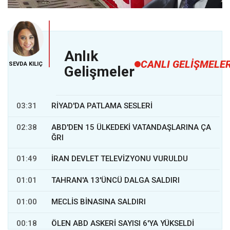
Savaşın 3. gününde İrandan ağır darbe! Tel Aviv yangın yeri,
dumanlar yükseliyor
Anlık
CANLI GELİŞMELE
SEVDA KILIÇ
Gelişmeler
03:31
RİYAD'DA PATLAMA SESLERİ
02:38
ABD'DEN 15 ÜLKEDEKİ VATANDAŞLARINA ÇA
ĞRI
01:49
İRAN DEVLET TELEVİZYONU VURULDU
01:01
TAHRAN'A 13'ÜNCÜ DALGA SALDIRI
01:00
MECLİS BİNASINA SALDIRI
00:18
ÖLEN ABD ASKERİ SAYISI 6'YA YÜKSELDİ