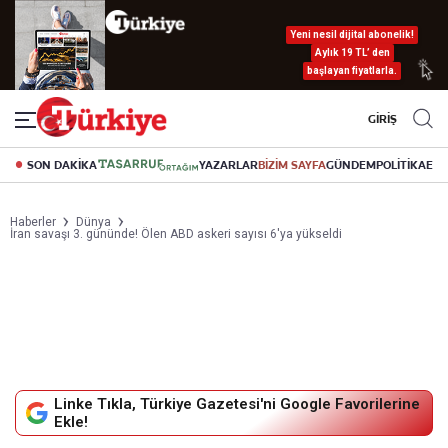
Yeni nesil dijital abonelik!
Aylık 19 TL’ den
başlayan fiyatlarla.
GİRİŞ
SON DAKİKA
YAZARLAR
BİZİM SAYFA
GÜNDEM
POLİTİKA
EK
Haberler
Dünya
İran savaşı 3. gününde! Ölen ABD askeri sayısı 6'ya yükseldi
Linke Tıkla, Türkiye Gazetesi'ni Google Favorilerine
Ekle!