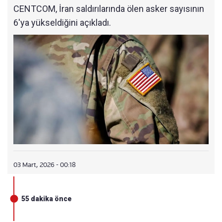
SÜRDÜ
CENTCOM, İran saldırılarında ölen asker sayısının
6'ya yükseldiğini açıkladı.
04:15
FRANSA, İNGİLTERE VE ALMANYA'DAN ORTA
K BİLDİRİ
04:10
TRUMP: SALDIRILAR 4 HAFTA SÜRECEK
04:02
TEL AVİV'DE HASAR BÜYÜK
00:01
GERİLİM TIRMANDI, İSRAİL'E BOMBA YAĞDI
03 Mart, 2026 - 00:18
55 dakika önce