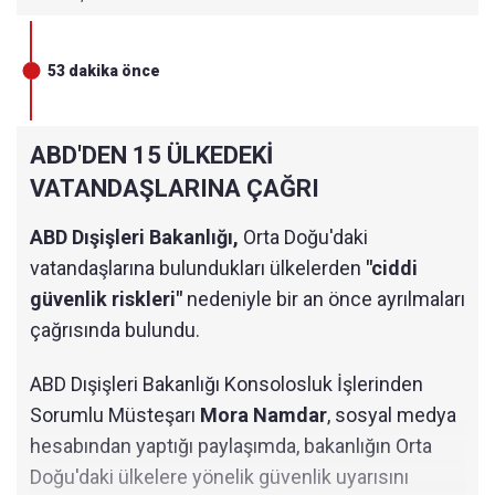
EK ALARMDA"
15:44
TRUMP: "BUNU BENDEN BAŞKA KİMSE YAPA
53 dakika önce
MAZDI"
15:41
LARİCANİ: ABD'NİN AKSİNE İRAN UZUN BİR
SAVAŞA HAZIR
ABD'DEN 15 ÜLKEDEKİ
VATANDAŞLARINA ÇAĞRI
15:33
CENTCOM: ÖLEN ABD ASKERİ SAYISI 4'E YÜK
SELDİ
ABD Dışişleri Bakanlığı,
Orta Doğu'daki
15:13
İRAN'DA YENİ SAVUNMA BAKANI BELLİ OLD
vatandaşlarına bulundukları ülkelerden
"ciddi
U
güvenlik riskleri"
nedeniyle bir an önce ayrılmaları
çağrısında bulundu.
15:10
KATAR RAS LAFFAN VE MESAİEED TESİSLERİ
NDEKİ SALDIRILAR SONRASI LNG ÜRETİMİ D
URDURULDU
ABD Dışişleri Bakanlığı Konsolosluk İşlerinden
Sorumlu Müsteşarı
Mora Namdar
, sosyal medya
14:08
İRAN'IN BAŞKENTİ TAHRAN'DA PATLAMA ME
YDANA GELDİ
hesabından yaptığı paylaşımda, bakanlığın Orta
Doğu'daki ülkelere yönelik güvenlik uyarısını
13:52
NETANYAHU 5 SAATTİR KAYIP