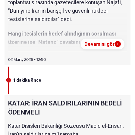
toplantısı sırasında gazetecilere konuşan Najafi,
"Dün yine İran'ın barışçıl ve güvenli nükleer
tesislerine saldırdılar" dedi.
Hangi tesislerin hedef alındığının sorulması
üzerine ise "Natanz" cevabını verdi.
Devamını gör
+
02 Mart, 2026 - 12:50
1 dakika önce
KATAR: İRAN SALDIRILARININ BEDELİ
ÖDENMELİ
Katar Dışişleri Bakanlığı Sözcüsü Macid el-Ensari,
İran'ın saldırılarına müsamaha