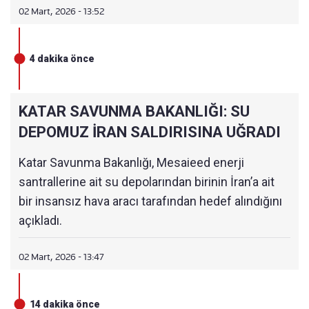
Havalimanı’na götürüldü.
02 Mart, 2026 - 13:52
4 dakika önce
Uçağın Cumartesi günü öğleden sonra İsrail’den
havalandığı, Akdeniz üzerinde bir süre tur
attıktan sonra akşam saatlerinde Almanya’ya
KATAR SAVUNMA BAKANLIĞI: SU
indiği bilgisi paylaşıldı.
DEPOMUZ İRAN SALDIRISINA UĞRADI
Katar Savunma Bakanlığı, Mesaieed enerji
santrallerine ait su depolarından birinin İran’a ait
bir insansız hava aracı tarafından hedef alındığını
açıkladı.
02 Mart, 2026 - 13:47
14 dakika önce