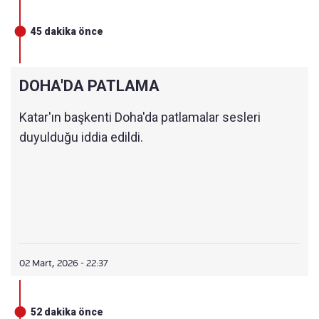
O halde bugün hedef alınan bu 3 savaş uçağının
45 dakika önce
Kuveyt topraklarında ne işi vardı?
3 Amerikan savaş uçağının Kuveyt hava
DOHA'DA PATLAMA
savunması tarafından düşürüldüğü iddiası doğru
Katar'ın başkenti Doha'da patlamalar sesleri
olsa bile, Kuveyt hükümeti Amerikan savaş
duyulduğu iddia edildi.
uçaklarının orada ne aradığını açıklamak
zorundadır.
02 Mart, 2026 - 22:37
52 dakika önce