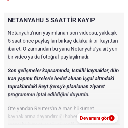
NETANYAHU 5 SAATTİR KAYIP
Netanyahu’nun yayımlanan son videosu, yaklaşık
5 saat önce paylaşılan birkaç dakikalık bir kayıttan
ibaret. O zamandan bu yana Netanyahu’ya ait yeni
bir video ya da fotoğraf paylaşılmadı.
Son gelişmeler kapsamında, İsrailli kaynaklar, dün
İran yapımı füzelerle hedef alınan işgal altındaki
topraklardaki Beyt Şemş’e planlanan ziyaret
programının iptal edildiğini duyurdu.
Öte yandan Reuters’ın Alman hükümet
kaynaklarına dayandırdığı habere göre, İsrail’e ait
Devamını gör
+
resmi hükümet uçağı güvenlik gerekçesiyle Berlin