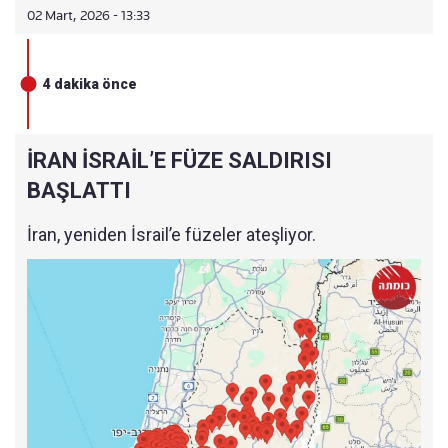
02 Mart, 2026 - 13:33
Ordunun Halkla İlişkiler Biriminden yapılan
açıklamada "
Onuncu dalga yapılan hedefli ve
4 dakika önce
sürpriz saldırılarda, siyonist rejimin suçlu
başbakanlık ofisi ve bu rejimin hava kuvvetleri
İRAN İSRAİL’E FÜZE SALDIRISI
komutanının bulunduğu yer vuruldu ve ağır
BAŞLATTI
darbe alındı. Siyonist rejimin başbakanının
akıbeti belirsizliğini koruyor.
" denildi.
İran, yeniden İsrail’e füzeler ateşliyor.