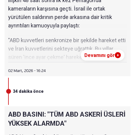
ilişkin 48 saat sonra ilk kez Pentagon’da
kameraların karşısına geçti. İsrail ile ortak
yürütülen saldırının perde arkasına dair kritik
ayrıntıları kamuoyuyla paylaştı:
"ABD kuvvetleri senkronize bir şekilde hareket etti
ve İran kuvvetlerini sekteye uğrattık. Bu yıllar
Devamını gör
+
süren 'ince ayar çekme' hareketlerinden biriydi.
Önemli altyapı ve istihbaratın kullanılması ve farklı
02 Mart, 2026 - 16:24
bileşenlerin koordinasyonuyla yapıldı.
Profesyonelliğimiz kanıtlanmış oldu. Tarihi bir
operasyon ve bir süre daha devam edecek.
34 dakika önce
Bakanımızın talimatıyla, Başkan'a farklı
seçenekler sunduk. Genelkurmay sistematik
ABD BASINI: "TÜM ABD ASKERİ ÜSLERİ
şekilde askeri faaliyetleri konumlandırmaya
YÜKSEK ALARMDA"
başladı. ABD güçlerinin koruma altında karar