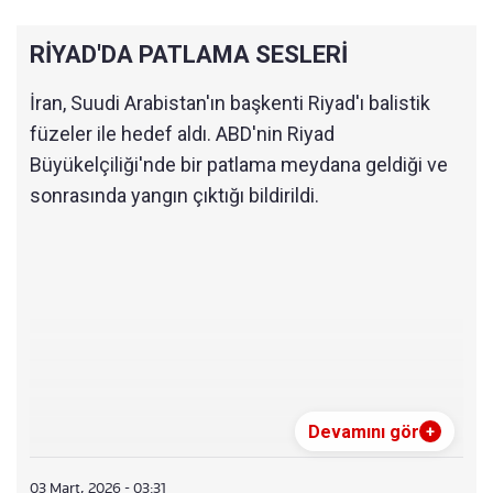
23:22
ARAKÇİ'DEN KÖRFEZ'E SERT TEPKİ
RİYAD'DA PATLAMA SESLERİ
22:37
DOHA'DA PATLAMA
İran, Suudi Arabistan'ın başkenti Riyad'ı balistik
21:46
İRAN HALKI SOKAKLARDA
füzeler ile hedef aldı. ABD'nin Riyad
Büyükelçiliği'nde bir patlama meydana geldiği ve
19:59
TRUMP: SAVAŞ UZUN SÜRERSE KAPASİTEMİ
Z VAR
sonrasında yangın çıktığı bildirildi.
18:19
TRUMP'TAN 'AĞIR SALDIRILAR OLACAK' MES
AJI
17:29
HAMANEY’İN EŞİ İSRAİL SALDIRISINDA HAYA
TINI KAYBETTİ
17:01
İSRAİL LÜBNAN'I VURDU
16:24
ABD SAVUNMA BAKANI PETE HEGSETH "DES
Devamını gör
+
TANSI GAZAP" HAKKINDA KONUŞTU
15:50
ABD BASINI: "TÜM ABD ASKERİ ÜSLERİ YÜKS
03 Mart, 2026 - 03:31