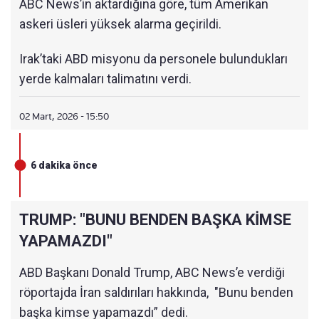
ABC News’in aktardığına göre, tüm Amerikan
vermesini sağladık. Binlerce askerimiz 4. ve 5.
askeri üsleri yüksek alarma geçirildi.
nesil savaş uçakları, savaş gemilerinden hepsi
koordine edildi.
Irak’taki ABD misyonu da personele bulundukları
yerde kalmaları talimatını verdi.
"Kuvvetlerin sevkiyatı devam ediyor. Yeni güçlerin
takviyesi kabul edilecek." dedi.
02 Mart, 2026 - 15:50
6 dakika önce
TRUMP: "BUNU BENDEN BAŞKA KİMSE
YAPAMAZDI"
ABD Başkanı Donald Trump, ABC News’e verdiği
röportajda İran saldırıları hakkında, "Bunu benden
başka kimse yapamazdı” dedi.