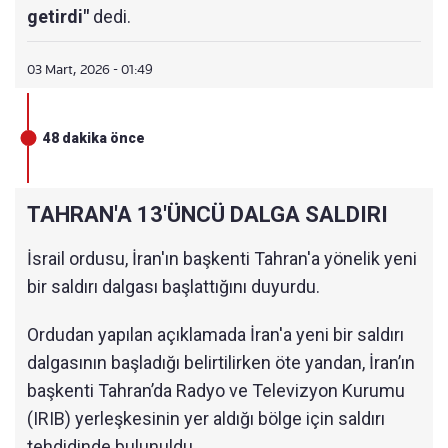
getirdi"
dedi.
11:22
SUUDİ SAVUNMA BAKANLIĞI: RAFİNERİDE E
NKAZ PARÇALARI NEDENİYLE YANGIN ÇIKTI
03 Mart, 2026 - 01:49
11:07
KÖRFEZ'DEKİ SALDIRILAR AVRUP PİYASASIN
I ALTÜST ETTİ
48 dakika önce
10:40
GEÇİCİ LİDERLİK KONSEYİ'NİN İLK FOTOĞRAF
I PAYLAŞILDI
TAHRAN'A 13'ÜNCÜ DALGA SALDIRI
10:40
KUVEYT ÜZERİNDE ABD'YE AİT F-15 SAVAŞ U
ÇAĞI DÜŞÜRÜLDÜ!
İsrail ordusu, İran'ın başkenti Tahran'a yönelik yeni
10:39
ÇİN DIŞİŞLERİ BAKANLIĞI: İRAN'DA VATANDA
bir saldırı dalgası başlattığını duyurdu.
ŞIMIZ ÖLDÜ
Ordudan yapılan açıklamada İran'a yeni bir saldırı
10:29
BİRLEŞİK KRALLIK AĞROTUR ÜSSÜNE DRON
dalgasının başladığı belirtilirken öte yandan, İran’ın
E SALDIRISI
başkenti Tahran’da Radyo ve Televizyon Kurumu
10:15
İRAN SUUDİ PETROLUN ALTYAPISINA SALDI
(IRIB) yerleşkesinin yer aldığı bölge için saldırı
RDI
tehdidinde bulunuldu.