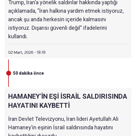
Trump, İran’a yönelik saldırılar hakkında yaptığı
oldukça iyi füzeler üretme kapasitelerini de
açıklamada, "İran halkına yardım etmek istiyoruz,
ortadan kaldırıyoruz.
ancak şu anda herkesin içeride kalmasını
istiyoruz. Dışarısı güvenli değil" ifadelerini
İkincisi, donanmalarını yok ediyoruz. Zaten 10
kullandı.
gemiyi imha ettik. Hepsi denizin dibinde.
02 Mart, 2026 - 18:19
Başlangıçta dört ila beş hafta öngörmüştük, ancak
çok daha uzun süre devam etme kapasitemiz var.
Bunu başaracağız.
50 dakika önce
Bugün biri dedi ki, “Başkan bunu çok hızlı bir
şekilde yapmak istiyor. Ondan sonra sıkılacak.”
HAMANEY’İN EŞİ İSRAİL SALDIRISINDA
Ben sıkılmıyorum. Bunun sıkıcı bir yanı yok.
HAYATINI KAYBETTİ
İran Devlet Televizyonu, İran lideri Ayetullah Ali
Hamaney’in eşinin İsrail saldırısında hayatını
kaybettiğini duyurdu.