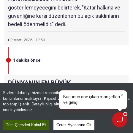
gösterilemeyeceğini belirterek, "Katar halkına ve
güvenliğine karşı düzenlenen bu açık saldırıların
bedeli ödenmelidir." dedi.
02 Mart, 2026 - 12:50
1 dakika önce
DÜNYANIN EN BÜYÜK
RAFİNERİLERİNDEN BİRİ KAPATILDI
Sizlere daha iyi hizmet sunabilmek adına sitemizde
çerez
×
Bugünün öne çıkan manşetleri
konumlandırmaktayız. Kişisel verileriniz, KVKK ve GDPR kapsamında
ve gelişmeleri neler?
toplanıp işlenir. Detaylı bilgi almak için
Aydınlatma Metnimizi
Suudi devlet televizyonu, Dammam yakınlarında
📰
Son 30 güne ait haberleri, spor gelişmelerini veya yazar yazılarını sorgulayabilirsiniz.
inceleyebilirsiniz.
bulunan Ras Tanura rafinerisinin bir drone
saldırısının ardından geçici olarak kapatıldığını
Tüm Çerezleri Kabul Et
Çerez Ayarlarına Git
duyurdu.gör