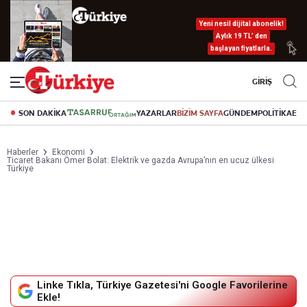
Yeni nesil dijital abonelik!
Aylık 19 TL’ den
başlayan fiyatlarla.
GİRİŞ
SON DAKİKA
YAZARLAR
BİZİM SAYFA
GÜNDEM
POLİTİKA
EK
Haberler
Ekonomi
Ticaret Bakanı Ömer Bolat: Elektrik ve gazda Avrupa’nın en ucuz ülkesi
Türkiye
Linke Tıkla, Türkiye Gazetesi'ni Google Favorilerine
Ekle!