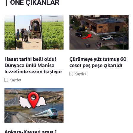
ÖNE ÇIKANLAR
Hasat tarihi belli oldu!
Çürümeye yüz tutmuş 60
Dünyaca ünlü Manisa
ceset peş peşe çıkarıldı
lezzetinde sezon başlıyor
Kaydet
Kaydet
Ankara-Kayseri arası 1