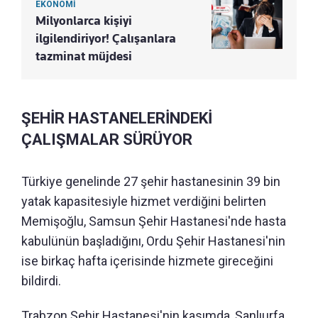
EKONOMİ
Milyonlarca kişiyi
ilgilendiriyor! Çalışanlara
tazminat müjdesi
ŞEHİR HASTANELERİNDEKİ
ÇALIŞMALAR SÜRÜYOR
Türkiye genelinde 27 şehir hastanesinin 39 bin
yatak kapasitesiyle hizmet verdiğini belirten
Memişoğlu, Samsun Şehir Hastanesi'nde hasta
kabulünün başladığını, Ordu Şehir Hastanesi'nin
ise birkaç hafta içerisinde hizmete gireceğini
bildirdi.
Trabzon Şehir Hastanesi'nin kasımda, Şanlıurfa