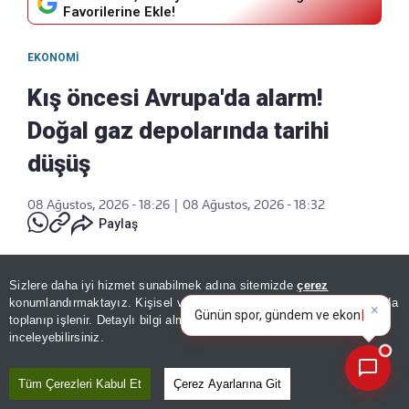
Favorilerine Ekle!
EKONOMI
Kış öncesi Avrupa'da alarm!
Doğal gaz depolarında tarihi
düşüş
08 Ağustos, 2026 - 18:26
|
08 Ağustos, 2026 - 18:32
Paylaş
×
Günün spor, gündem ve
Sizlere daha iyi hizmet sunabilmek adına sitemizde
çerez
ekonomi gelişmelerini analiz
konumlandırmaktayız. Kişisel verileriniz, KVKK ve GDPR kapsamında
edin!
toplanıp işlenir. Detaylı bilgi almak için
Aydınlatma Metnimizi
📰
Son 30 güne ait haberleri, spor gelişmelerini veya yazar yazılarını sorgulayabilirsiniz.
inceleyebilirsiniz.
Tüm Çerezleri Kabul Et
Çerez Ayarlarına Git