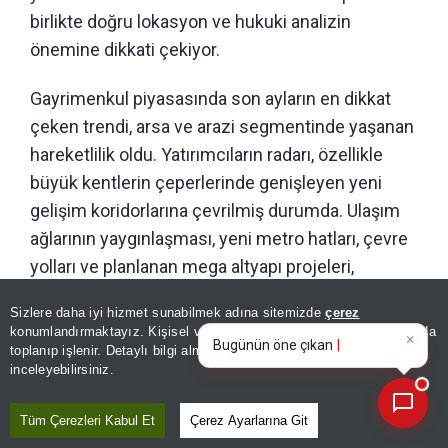
birlikte doğru lokasyon ve hukuki analizin
önemine dikkati çekiyor.
Gayrimenkul piyasasında son ayların en dikkat
çeken trendi, arsa ve arazi segmentinde yaşanan
hareketlilik oldu. Yatırımcıların radarı, özellikle
büyük kentlerin çeperlerinde genişleyen yeni
gelişim koridorlarına çevrilmiş durumda. Ulaşım
ağlarının yaygınlaşması, yeni metro hatları, çevre
yolları ve planlanan mega altyapı projeleri,
bölgedeki toprak değerlerini doğrudan
Sizlere daha iyi hizmet sunabilmek adına sitemizde
çerez
×
destekleyen ana faktörler olarak öne çıkıyor.
Bugünün öne çıkan manşetleri
konumlandırmaktayız. Kişisel verileriniz, KVKK ve GDPR kapsamında
ve gelişmeleri neler?
|
Şehrin büyüme yönünde yer alan hem imarlı hem
toplanıp işlenir. Detaylı bilgi almak için
Aydınlatma Metnimizi
📰
Son 30 güne ait haberleri, spor gelişmelerini veya yazar yazılarını sorgulayabilirsiniz.
inceleyebilirsiniz.
de gelişime açık parsellerde işlem hacmi
artarken, arsa pazarı sektörün en dinamik
Tüm Çerezleri Kabul Et
Çerez Ayarlarına Git
alanlarından biri hâline geldi.