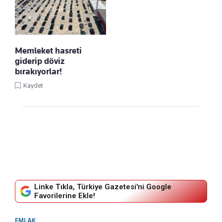
Memleket hasreti
giderip döviz
bırakıyorlar!
Kaydet
Linke Tıkla, Türkiye Gazetesi'ni Google
Favorilerine Ekle!
EMLAK