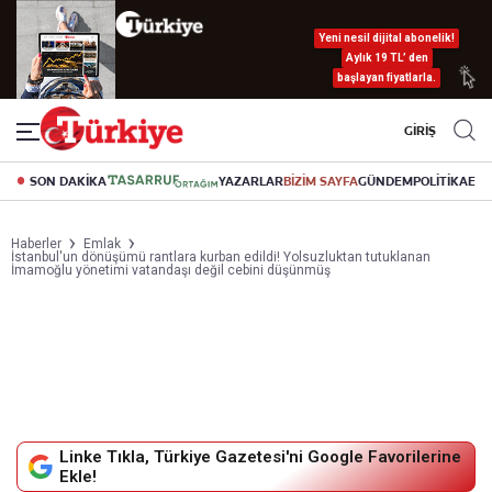
Yeni nesil dijital abonelik!
Aylık 19 TL’ den
başlayan fiyatlarla.
GİRİŞ
SON DAKİKA
YAZARLAR
BİZİM SAYFA
GÜNDEM
POLİTİKA
EK
Haberler
Emlak
İstanbul'un dönüşümü rantlara kurban edildi! Yolsuzluktan tutuklanan
İmamoğlu yönetimi vatandaşı değil cebini düşünmüş
Linke Tıkla, Türkiye Gazetesi'ni Google Favorilerine
Ekle!