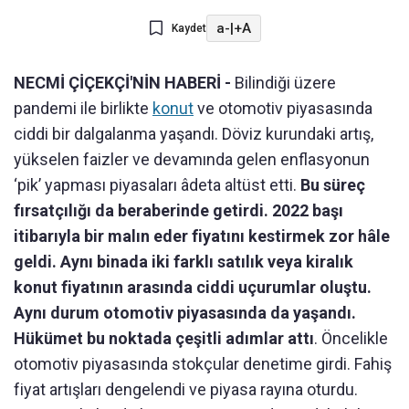
a-
|
+A
Kaydet
NECMİ ÇİÇEKÇİ'NİN HABERİ -
Bilindiği üzere
pandemi ile birlikte
konut
ve otomotiv piyasasında
ciddi bir dalgalanma yaşandı. Döviz kurundaki artış,
yükselen faizler ve devamında gelen enflasyonun
‘pik’ yapması piyasaları âdeta altüst etti.
Bu süreç
fırsatçılığı da beraberinde getirdi. 2022 başı
itibarıyla bir malın eder fiyatını kestirmek zor hâle
geldi. Aynı binada iki farklı satılık veya kiralık
konut fiyatının arasında ciddi uçurumlar oluştu.
Aynı durum otomotiv piyasasında da yaşandı.
Hükümet bu noktada çeşitli adımlar attı
. Öncelikle
otomotiv piyasasında stokçular denetime girdi. Fahiş
fiyat artışları dengelendi ve piyasa rayına oturdu.