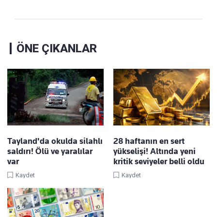
ÖNE ÇIKANLAR
Tayland'da okulda silahlı
28 haftanın en sert
saldırı! Ölü ve yaralılar
yükselişi! Altında yeni
var
kritik seviyeler belli oldu
Kaydet
Kaydet