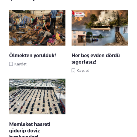
Ölmekten yorulduk!
Her beş evden dördü
sigortasız!
Kaydet
Kaydet
Memleket hasreti
giderip döviz