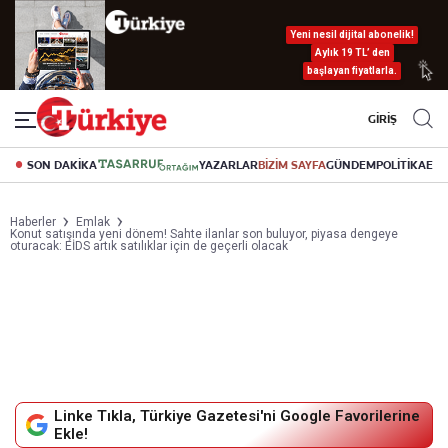
Yeni nesil dijital abonelik!
Aylık 19 TL’ den
başlayan fiyatlarla.
GİRİŞ
SON DAKİKA
YAZARLAR
BİZİM SAYFA
GÜNDEM
POLİTİKA
EK
Haberler
Emlak
Konut satışında yeni dönem! Sahte ilanlar son buluyor, piyasa dengeye
oturacak: EİDS artık satılıklar için de geçerli olacak
Linke Tıkla, Türkiye Gazetesi'ni Google Favorilerine
Ekle!