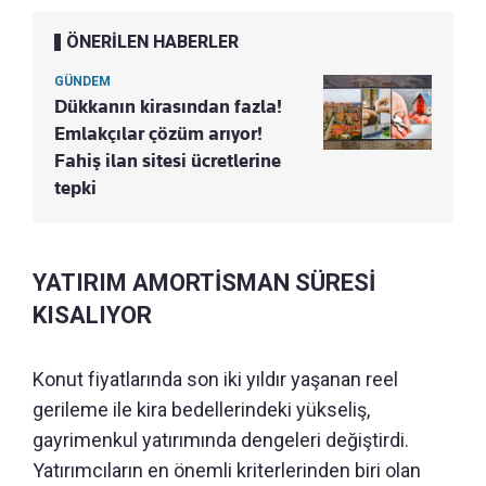
ÖNERİLEN HABERLER
GÜNDEM
Dükkanın kirasından fazla!
Emlakçılar çözüm arıyor!
Fahiş ilan sitesi ücretlerine
tepki
YATIRIM AMORTİSMAN SÜRESİ
KISALIYOR
Konut fiyatlarında son iki yıldır yaşanan reel
gerileme ile kira bedellerindeki yükseliş,
gayrimenkul yatırımında dengeleri değiştirdi.
Yatırımcıların en önemli kriterlerinden biri olan