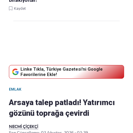
bırakıyorlar!
Kaydet
Linke Tıkla, Türkiye Gazetesi'ni Google
Favorilerine Ekle!
EMLAK
Arsaya talep patladı! Yatırımcı
gözünü toprağa çevirdi
NECMİ ÇİÇEKÇİ
Son Güncelleme: 02 Ağustos, 2026 - 02:29