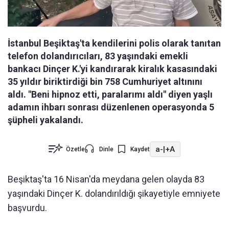
İstanbul Beşiktaş'ta kendilerini polis olarak tanıtan
telefon dolandırıcıları, 83 yaşındaki emekli
bankacı Dinçer K.'yi kandırarak kiralık kasasındaki
35 yıldır biriktirdiği bin 758 Cumhuriyet altınını
aldı. "Beni hipnoz etti, paralarımı aldı" diyen yaşlı
adamın ihbarı sonrası düzenlenen operasyonda 5
şüpheli yakalandı.
a-
|
+A
Özetle
Dinle
Kaydet
Beşiktaş'ta 16 Nisan'da meydana gelen olayda 83
yaşındaki Dinçer K. dolandırıldığı şikayetiyle emniyete
başvurdu.