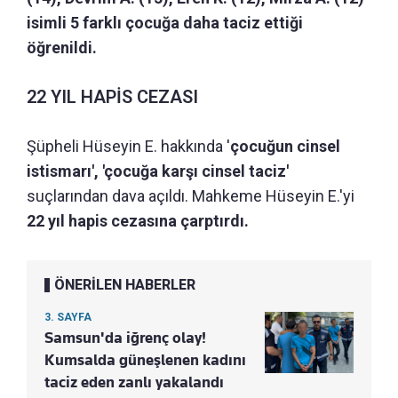
isimli 5 farklı çocuğa daha taciz ettiği
öğrenildi.
22 YIL HAPİS CEZASI
Şüpheli Hüseyin E. hakkında '
çocuğun cinsel
istismarı', 'çocuğa karşı cinsel taciz'
suçlarından dava açıldı. Mahkeme Hüseyin E.'yi
22 yıl hapis cezasına çarptırdı.
ÖNERİLEN HABERLER
3. SAYFA
Samsun'da iğrenç olay!
Kumsalda güneşlenen kadını
taciz eden zanlı yakalandı