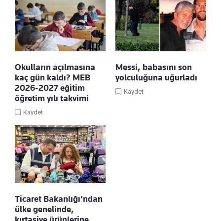
Okulların açılmasına
Messi, babasını son
kaç gün kaldı? MEB
yolculuğuna uğurladı
2026-2027 eğitim
Kaydet
öğretim yılı takvimi
Kaydet
Ticaret Bakanlığı'ndan
ülke genelinde,
kırtasiye ürünlerine