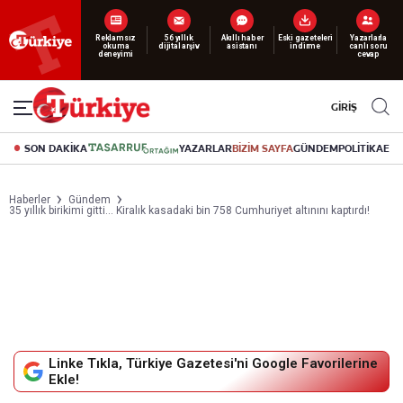
Yeni nesil dijital
abonelik 19 TL’den başlayan fiyatlarla.
GİRİŞ
SON DAKİKA
YAZARLAR
BİZİM SAYFA
GÜNDEM
POLİTİKA
EK
Haberler
Gündem
35 yıllık birikimi gitti… Kiralık kasadaki bin 758 Cumhuriyet altınını kaptırdı!
Linke Tıkla, Türkiye Gazetesi'ni Google Favorilerine
Ekle!