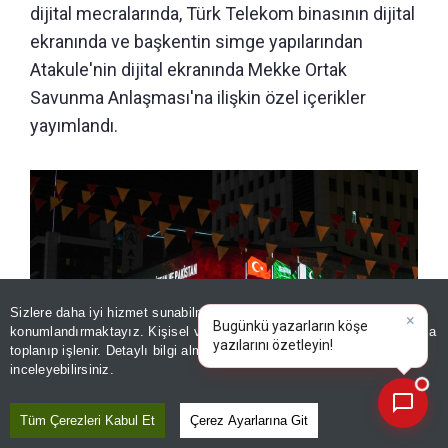
dijital mecralarında, Türk Telekom binasının dijital
ekranında ve başkentin simge yapılarından
Atakule'nin dijital ekranında Mekke Ortak
Savunma Anlaşması'na ilişkin özel içerikler
yayımlandı.
Sizlere daha iyi hizmet sunabilmek adına sitemizde
çerez
konumlandırmaktayız. Kişisel verileriniz, KVKK ve GDPR kapsamında
×
Bugünkü yazarların k
|
toplanıp işlenir. Detaylı bilgi almak için
Aydınlatma Metnimizi
📰
Son 30 güne ait haberleri, spor gelişmelerini veya yazar yazılarını sorgulayabilirsiniz.
inceleyebilirsiniz.
Tüm Çerezleri Kabul Et
Çerez Ayarlarına Git