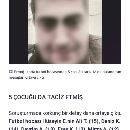
Beyoğlu’nda futbol hocasından 6 çocuğa taciz! Mide bulandıran
mesajları ortaya çıktı
5 ÇOCUĞU DA TACİZ ETMİŞ
Soruşturmada korkunç bir detay daha ortaya çıktı.
Futbol hocası Hüseyin E.'nin Ali T. (15), Deniz K.
(14), Devrim A. (13), Eren K. (12), Mirza A. (12)