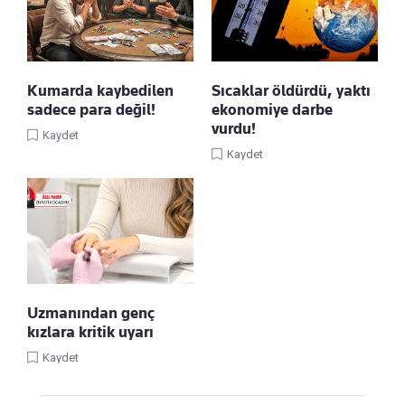
Kumarda kaybedilen
Sıcaklar öldürdü, yaktı
sadece para değil!
ekonomiye darbe
vurdu!
Kaydet
Kaydet
Uzmanından genç
kızlara kritik uyarı
Kaydet