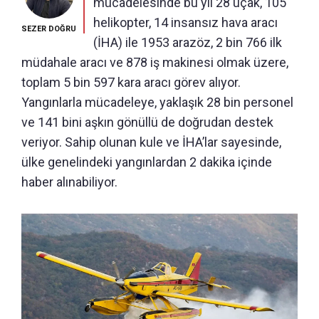
mücadelesinde bu yıl 28 uçak, 105
helikopter, 14 insansız hava aracı
SEZER DOĞRU
(İHA) ile 1953 arazöz, 2 bin 766 ilk
müdahale aracı ve 878 iş makinesi olmak üzere,
toplam 5 bin 597 kara aracı görev alıyor.
Yangınlarla mücadeleye, yaklaşık 28 bin personel
ve 141 bini aşkın gönüllü de doğrudan destek
veriyor. Sahip olunan kule ve İHA’lar sayesinde,
ülke genelindeki yangınlardan 2 dakika içinde
haber alınabiliyor.