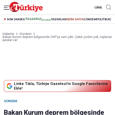
GİRİŞ
SON DAKİKA
YAZARLAR
BİZİM SAYFA
GÜNDEM
POLİTİKA
EK
Haberler
Gündem
Bakan Kurum deprem bölgesinde CHP'ye sert çıktı: Çakılı çivileri yok, toplanan
paralar var
Linke Tıkla, Türkiye Gazetesi'ni Google Favorilerine
Ekle!
GÜNDEM
Bakan Kurum deprem bölgesinde