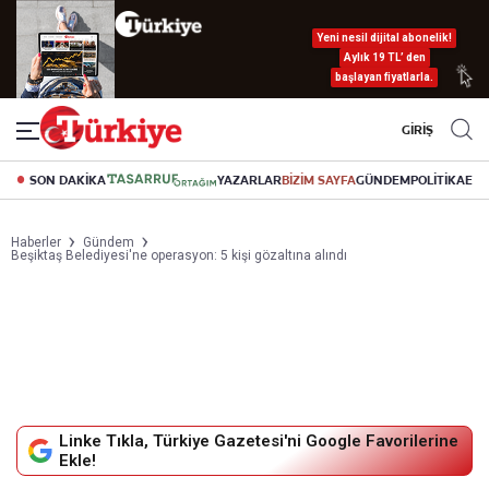
Yeni nesil dijital abonelik!
Aylık 19 TL’ den
başlayan fiyatlarla.
GİRİŞ
SON DAKİKA
YAZARLAR
BİZİM SAYFA
GÜNDEM
POLİTİKA
EK
Haberler
Gündem
Beşiktaş Belediyesi'ne operasyon: 5 kişi gözaltına alındı
Linke Tıkla, Türkiye Gazetesi'ni Google Favorilerine
Ekle!