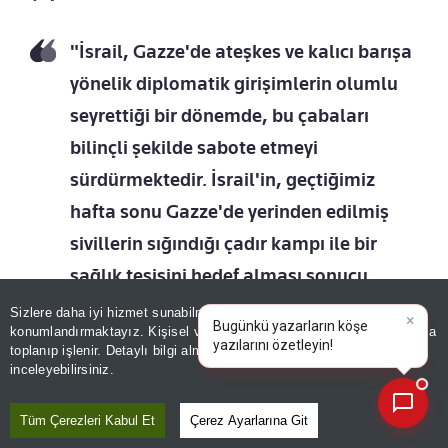
"İsrail, Gazze'de ateşkes ve kalıcı barışa
yönelik diplomatik girişimlerin olumlu
seyrettiği bir dönemde, bu çabaları
bilinçli şekilde sabote etmeyi
sürdürmektedir. İsrail'in, geçtiğimiz
hafta sonu Gazze'de yerinden edilmiş
sivillerin sığındığı çadır kampı ile bir
sağlık tesisini hedef alması sonucu
30'dan fazla sivil hayatını kaybetmiştir.
Sizlere daha iyi hizmet sunabilmek adına sitemizde
çerez
×
Bugünkü yazarların köşe
konumlandırmaktayız. Kişisel verileriniz, KVKK ve GDPR kapsamında
Söz konusu saldırı, İsrail'in uluslararası
yazılarını özetleyin!
|
toplanıp işlenir. Detaylı bilgi almak için
Aydınlatma Metnimizi
📰
Son 30 güne ait haberleri, spor gelişmelerini veya yazar yazılarını sorgulayabilirsiniz.
hukuku hiçe sayan yaklaşımının son
inceleyebilirsiniz.
örneğini teşkil etmektedir. Uluslararası
Tüm Çerezleri Kabul Et
Çerez Ayarlarına Git
toplumun, İsrail'in bu eylemlerine karşı