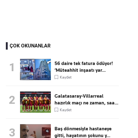
Kaçırmayın
Ücretsiz üye olun, gündemi şekillendiren gelişmeleri önce siz duyun
ÇOK OKUNANLAR
56 daire tek fatura ödüyor!
1
‘Müteahhit inşaatı yar...
Kaydet
Galatasaray-Villarreal
2
hazırlık maçı ne zaman, saa...
Kaydet
Baş dönmesiyle hastaneye
3
gitti, hayatının şokunu y...