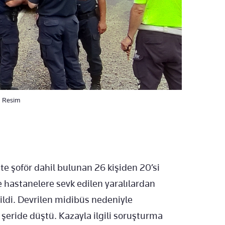
1. Resim
e şoför dahil bulunan 26 kişiden 20’si
re hastanelere sevk edilen yaralılardan
ldi. Devrilen midibüs nedeniyle
 şeride düştü. Kazayla ilgili soruşturma