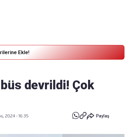
Haber Verin
Editör masamıza bilgi ve materyal göndermek için
tıklayın
ilerine Ekle!
büs devrildi! Çok
s, 2024 - 16:35
Paylaş