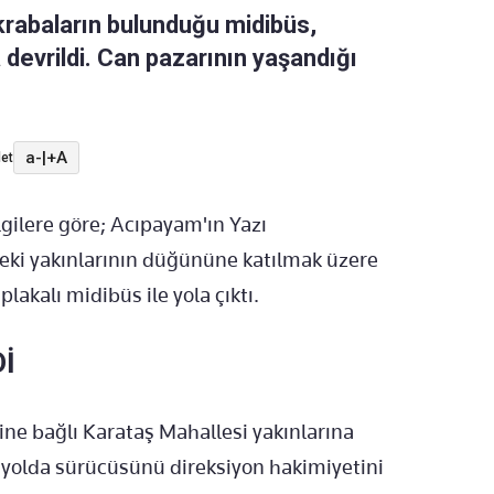
krabaların bulunduğu midibüs,
devrildi. Can pazarının yaşandığı
a-
|
+A
et
lgilere göre; Acıpayam'ın Yazı
deki yakınlarının düğününe katılmak üzere
akalı midibüs ile yola çıktı.
Dİ
ine bağlı Karataş Mahallesi yakınlarına
 yolda sürücüsünü direksiyon hakimiyetini