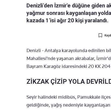
Denizli’den İzmir'e düğüne giden a
yağmur sonrası kayganlaşan yolda 
kazada 1’isi ağır 20 kişi yaralandı.
Kayd
Denizli - Antalya karayolunda edinilen bi
Mahallesi'nde yaşanan akrabalar, İzmir'
Bayram Karagöz idaresindeki 20 KK 204 pl
ZİKZAK ÇİZİP YOLA DEVRİL
Seyir halindeki midibüs, Pamukkale ilçes
geldiğinde, yağış nedeniyle kayganlaşan