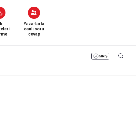
Bizim Sayfa
Namaz Vakitleri
Sesli Yayınlar
ki
Yazarlarla
eleri
canlı soru
irme
cevap
GİRİŞ