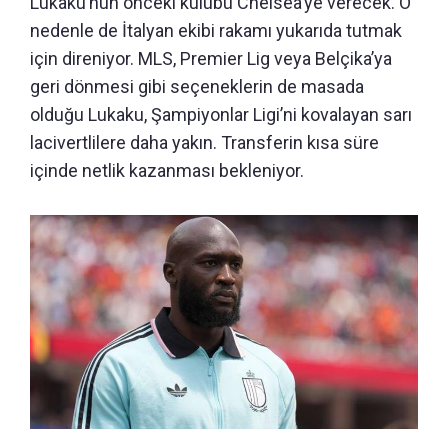
Lukaku’nun önceki kulübü Chelsea’ye verecek. O
nedenle de İtalyan ekibi rakamı yukarıda tutmak
için direniyor. MLS, Premier Lig veya Belçika’ya
geri dönmesi gibi seçeneklerin de masada
olduğu Lukaku, Şampiyonlar Ligi’ni kovalayan sarı
lacivertlilere daha yakın. Transferin kısa süre
içinde netlik kazanması bekleniyor.