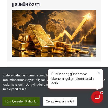
GÜNÜN ÖZETİ
ÖNERİLEN HABERLER
Sizlere daha iyi hizmet sunabilmek adına sitemizde
çerez
konumlandırmaktayız. Kişisel verileriniz, KVKK ve GDPR kapsamında
×
GÜNDEM
|
toplanıp işlenir. Detaylı bilgi almak için
Aydınlatma Metnimizi
📰
Bakan Fidan, Mekke
Son 30 güne ait haberleri, spor gelişmelerini veya yazar yazılarını sorgulayabilirsiniz.
inceleyebilirsiniz.
Anlaşması'nın perde arkasını
anlattı: NATO'nun 5'inci
Tüm Çerezleri Kabul Et
Çerez Ayarlarına Git
maddesiyle aynı