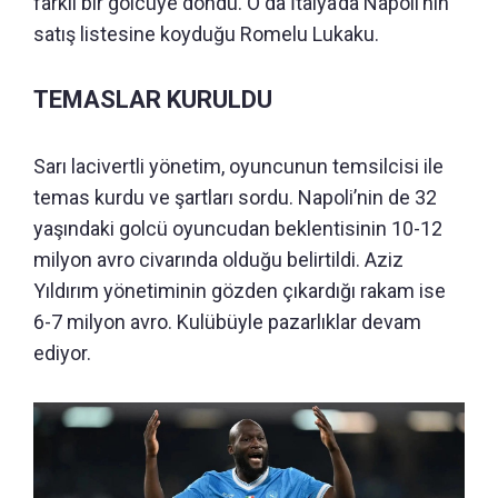
farklı bir golcüye döndü. O da İtalya’da Napoli’nin
satış listesine koyduğu Romelu Lukaku.
TEMASLAR KURULDU
Sarı lacivertli yönetim, oyuncunun temsilcisi ile
temas kurdu ve şartları sordu. Napoli’nin de 32
yaşındaki golcü oyuncudan beklentisinin 10-12
milyon avro civarında olduğu belirtildi. Aziz
Yıldırım yönetiminin gözden çıkardığı rakam ise
6-7 milyon avro. Kulübüyle pazarlıklar devam
ediyor.