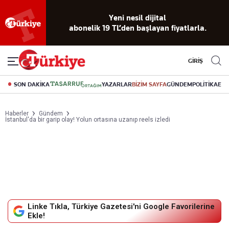
Reklamsız
56 yıllık
Akıllı haber
Eski gazeteleri
Yazarlarla
okuma
dijital arşiv
asistanı
indirme
canlı soru
deneyimi
cevap
GİRİŞ
SON DAKİKA
YAZARLAR
BİZİM SAYFA
GÜNDEM
POLİTİKA
EK
Haberler
Gündem
İstanbul'da bir garip olay! Yolun ortasına uzanıp reels izledi
Linke Tıkla, Türkiye Gazetesi'ni Google Favorilerine
Ekle!