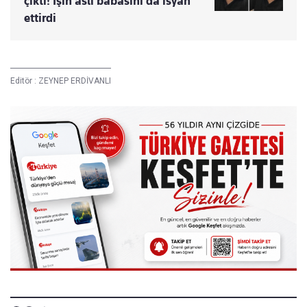
çıktı! İşin aslı babasını da isyan
ettirdi
Editör :
ZEYNEP ERDİVANLI