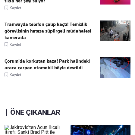
tıkla her şeyi siliyor
Kaydet
Tramvayda telefon çalıp kaçtı! Temizlik
görevlisinin hırsıza süpürgeli müdahalesi
kamerada
Kaydet
Çorum'da korkutan kaza! Park halindeki
araca çarpan otomobil böyle devrildi
Kaydet
ÖNE ÇIKANLAR