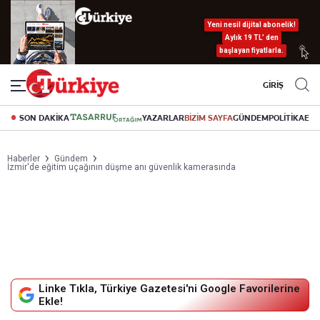
Yeni nesil dijital abonelik!
Aylık 19 TL’ den
başlayan fiyatlarla.
GİRİŞ
SON DAKİKA
YAZARLAR
BİZİM SAYFA
GÜNDEM
POLİTİKA
EK
Haberler
Gündem
İzmir'de eğitim uçağının düşme anı güvenlik kamerasında
Linke Tıkla, Türkiye Gazetesi'ni Google Favorilerine
Ekle!