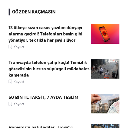
GÖZDEN KAÇMASIN
13 ülkeye sızan casus yazılım dünyayı
alarma geçirdi! Telefonları beyin gibi
yönetiyor, tek tıkla her şeyi siliyor
Kaydet
Tramvayda telefon çalıp kaçtı! Temizlik
görevlisinin hırsıza süpürgeli müdahalesi
kamerada
Kaydet
50 BİN TL TAKSİT, 7 AYDA TESLİM
Kaydet
Homeros’u hatırladılar, Troya’yı