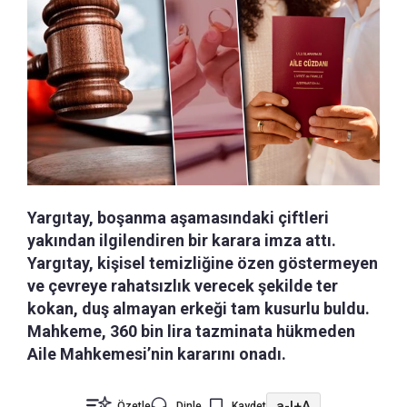
Yargıtay, boşanma aşamasındaki çiftleri
yakından ilgilendiren bir karara imza attı.
Yargıtay, kişisel temizliğine özen göstermeyen
ve çevreye rahatsızlık verecek şekilde ter
kokan, duş almayan erkeği tam kusurlu buldu.
Mahkeme, 360 bin lira tazminata hükmeden
Aile Mahkemesi’nin kararını onadı.
a-
|
+A
Özetle
Dinle
Kaydet