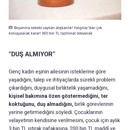
Boşanma sebebi sayılan alışkanlık! Yargıtay’dan çok
konuşulacak karar! 360 bin TL tazminat ödeyecek
“DUŞ ALMIYOR”
Genç kadın eşinin ailesinin isteklerine göre
yaşadığını, talep ve ihtiyaçlarda sürekli problem
çıkardığını, duygusal birliktelik yaşamadığını,
kişisel bakımına özen göstermediğini, ter
koktuğunu, duş almadığını,
birlik görevlerinin
yerine getirmediğini söyledi. Çocuklarının
velayetinin kendisine verilmesini, çocuk için aylık
3 bin TL iştirak nafakasına, 200 bin TL maddî ve