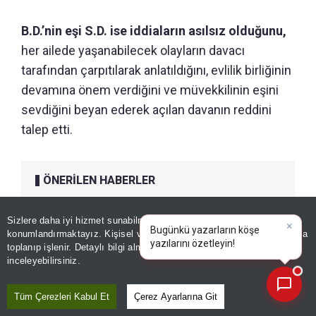
B.D.’nin eşi S.D. ise iddiaların asılsız olduğunu,
her ailede yaşanabilecek olayların davacı
tarafından çarpıtılarak anlatıldığını, evlilik birliğinin
devamına önem verdiğini ve müvekkilinin eşini
sevdiğini beyan ederek açılan davanın reddini
talep etti.
ÖNERİLEN HABERLER
GÜNDEM
Yargıtay'dan dikkat çeken
Sizlere daha iyi hizmet sunabilmek adına sitemizde
çerez
×
Bugünkü yazarların köşe
konumlandırmaktayız. Kişisel verileriniz, KVKK ve GDPR kapsamında
nafaka kararı: Mahkeme
yazılarını özetleyin!
|
toplanıp işlenir. Detaylı bilgi almak için
Aydınlatma Metnimizi
📰
hükmü bozuldu
Son 30 güne ait haberleri, spor gelişmelerini veya yazar yazılarını sorgulayabilirsiniz.
inceleyebilirsiniz.
Tüm Çerezleri Kabul Et
Çerez Ayarlarına Git