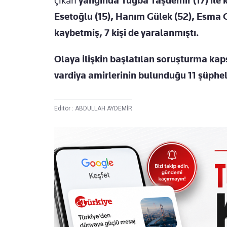
çıkan
yangında Tuğba Taşdemir (17) ile 
Esetoğlu (15), Hanım Gülek (52), Esma G
kaybetmiş, 7 kişi de yaralanmıştı.
Olaya ilişkin başlatılan soruşturma kap
vardiya amirlerinin bulunduğu 11 şüpheli
Editör :
ABDULLAH AYDEMİR