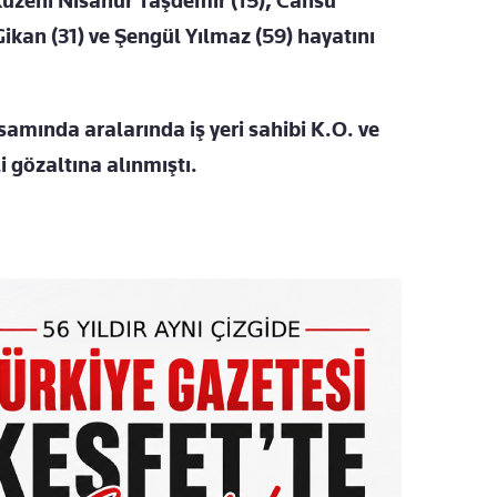
kuzeni Nisanur Taşdemir (15), Cansu
ikan (31) ve Şengül Yılmaz (59) hayatını
samında aralarında iş yeri sahibi K.O. ve
 gözaltına alınmıştı.