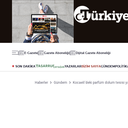
Gündem
Ekonomi
Spor
Politika
Borsa
Futbol
Eğitim
Altın
Puan Durumu
Döviz
Fikstür
Hisse Senedi
Şampiyonlar Ligi
Kripto Para
Avrupa Ligi
Emlak
Basketbol
E-Gazete
Gazete Aboneliği
Dijital Gazete Aboneliği
T-Otomobil
Turizm
SON DAKİKA
YAZARLAR
BİZİM SAYFA
GÜNDEM
POLİTİK
Yazarlar
Diğer Kategoriler
Kurumsal
Haberler
Gündem
Kocaeli'deki parfüm dolum tesisi ya
Bugünün Yazarları
Magazin
Hakkımızda
Tüm Yazarlar
Teknoloji
İletişim
Resmî Ilanlar
Künye
Haberler
Gazete Aboneliği
Foto Haber
Danışma Telefonla
Video Galeri
Yasal
Reklam Ver