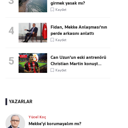
3
girmek yasak mı?
Kaydet
Fidan, Mekke Anlaşması'nın
4
perde arkasını anlattı
Kaydet
Can Uzun'un eski antrenörü
5
Christian Martin konuşt...
Kaydet
YAZARLAR
Yücel Koç
Mekke’yi korumayalım mı?