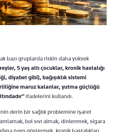
ak bazı gruplarda riskin daha yüksek
reyler, 5 yaş altı çocuklar, kronik hastalığı
, diyabet gibi), bağışıklık sistemi
kirliliğine maruz kalanlar, yutma güçlüğü
altındadır"
ifadelerini kullandı.
enin derin bir sağlık problemine işaret
amlamak, bol sıvı almak, dinlenmek, sigara
ığına özen göstermek, kronik hastalıkları