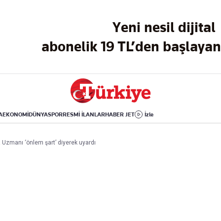
Dünya
Yaşam
Kültür-Sanat
Yeni nesil dijital
Orta Doğu
Sağlık
Sinema
Avrupa
Hava Durumu
Arkeoloji
abonelik 19 TL’den başlayan 
Amerika
Yemek
Kitap
Afrika
Seyahat
Tarih
İsrail-Gazze
Aktüel
A
EKONOMİ
DÜNYA
SPOR
RESMİ İLANLAR
HABER JET
İzle
Uygulamalar
r! Uzmanı ‘önlem şart’ diyerek uyardı
rı