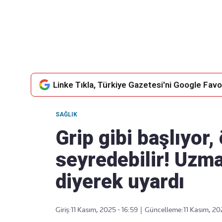
Takip Edin
Favori mecralarınızda haber akışımıza ulaşın
Linke Tıkla, Türkiye Gazetesi'ni Google Favor
SAĞLIK
Grip gibi başlıyor,
seyredebilir! Uzma
diyerek uyardı
Giriş:
11 Kasım, 2025 - 16:59
|
Güncelleme:
11 Kasım, 20