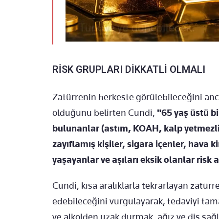
RİSK GRUPLARI DİKKATLİ OLMALI
Zatürrenin herkeste görülebileceğini anc
olduğunu belirten Cundi,
"65 yaş üstü bi
bulunanlar (astım, KOAH, kalp yetmezliği
zayıflamış kişiler, sigara içenler, hava 
yaşayanlar ve aşıları eksik olanlar risk 
Cundi, kısa aralıklarla tekrarlayan zatürr
edebileceğini vurgulayarak, tedaviyi tam
ve alkolden uzak durmak, ağız ve diş sağl