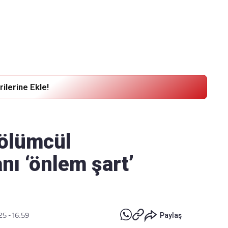
Haber Verin
Editör masamıza bilgi ve materyal göndermek için
tıklayın
ilerine Ekle!
 ölümcül
nı ‘önlem şart’
25 - 16:59
Paylaş