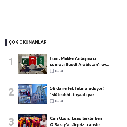
Kaçırmayın
Ücretsiz üye olun, gündemi şekillendiren gelişmeleri önce siz duyun
ÇOK OKUNANLAR
İran, Mekke Anlaşması
1
sonrası Suudi Arabistan'ı uy...
Kaydet
56 daire tek fatura ödüyor!
2
‘Müteahhit inşaatı yar...
Kaydet
Can Uzun, Leao beklerken
3
G.Saray'a sürpriz transfe...