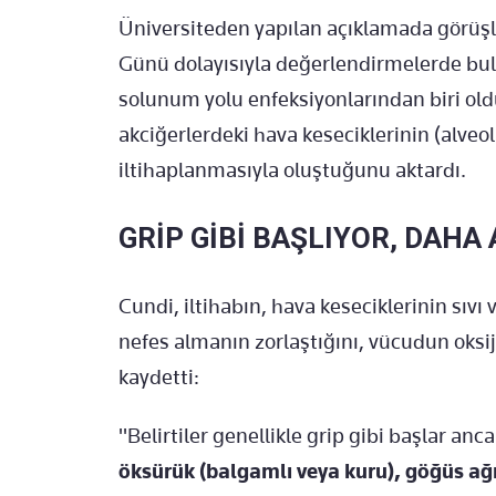
Üniversiteden yapılan açıklamada görüşl
Günü dolayısıyla değerlendirmelerde bul
solunum yolu enfeksiyonlarından biri ol
akciğerlerdeki hava keseciklerinin (alveo
iltihaplanmasıyla oluştuğunu aktardı.
GRİP GİBİ BAŞLIYOR, DAHA
Cundi, iltihabın, hava keseciklerinin sıv
nefes almanın zorlaştığını, vücudun oksij
kaydetti:
"Belirtiler genellikle grip gibi başlar anc
öksürük (balgamlı veya kuru), göğüs ağr