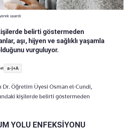
yerek uyardi
kişilerde belirti göstermeden
nlar, aşı, hijyen ve sağlıklı yaşamla
lduğunu vurguluyor.
a-
|
+A
et
nı Dr. Öğretim Üyesi Osman el-Cundi,
undaki kişilerde belirti göstermeden
UM YOLU ENFEKSİYONU