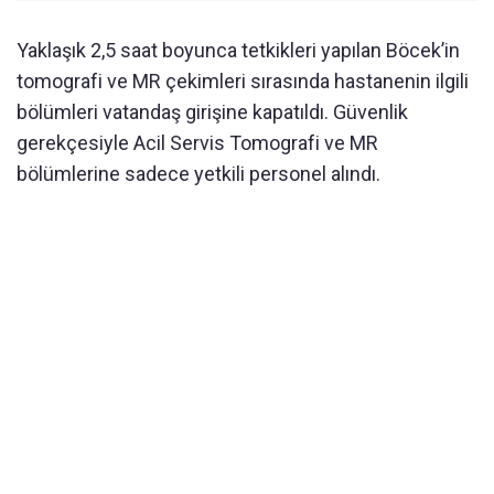
Yaklaşık 2,5 saat boyunca tetkikleri yapılan B
öcek’in
tomografi ve MR çekimleri s
ırasında hastanenin ilgili
b
ölümleri vatanda
ş girişine kapatıldı. G
üvenlik
gerekçesiyle Acil Servis Tomografi ve MR
bölümlerine sadece yetkili personel al
ındı.