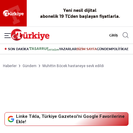
Yeni nesil dijital
abonelik 19 TL’den başlayan fiyatlarla.
GİRİŞ
SON DAKİKA
YAZARLAR
BİZİM SAYFA
GÜNDEM
POLİTİKA
EK
Haberler
Gündem
Muhittin Böcek hastaneye sevk edildi
Linke Tıkla, Türkiye Gazetesi'ni Google Favorilerine
Ekle!