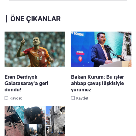
ÖNE ÇIKANLAR
Eren Derdiyok
Bakan Kurum: Bu işler
Galatasaray'a geri
ahbap çavuş ilişkisiyle
döndü!
yürümez
Kaydet
Kaydet