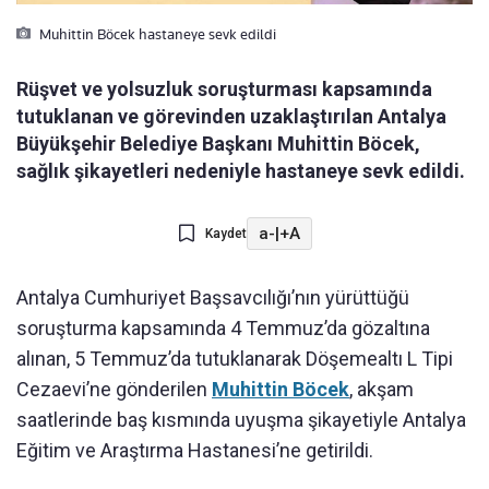
Muhittin Böcek hastaneye sevk edildi
Rüşvet ve yolsuzluk soruşturması kapsamında
tutuklanan ve görevinden uzaklaştırılan Antalya
Büyükşehir Belediye Başkanı Muhittin Böcek,
sağlık şikayetleri nedeniyle hastaneye sevk edildi.
a-
|
+A
Kaydet
Antalya Cumhuriyet Başsavcılığı’nın y
ürüttü
ğ
ü
soru
şturma kapsamında 4 Temmuz’da g
özalt
ına
alınan, 5 Temmuz’da tutuklanarak D
ö
şemealtı L Tipi
Cezaevi’ne g
önderilen
Muhittin Böcek
, ak
şam
saatlerinde baş kısmında uyuşma şikayetiyle Antalya
Eğitim ve Araştırma Hastanesi’ne getirildi.