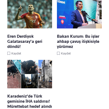
Eren Derdiyok
Bakan Kurum: Bu işler
Galatasaray'a geri
ahbap çavuş ilişkisiyle
döndü!
yürümez
Kaydet
Kaydet
Karadeniz'de Türk
gemisine İHA saldırısı!
Mürettebat hedef alındı