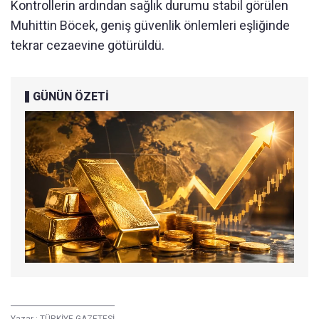
Kontrollerin ardından sağlık durumu stabil g
örülen
Muhittin Böcek, geni
ş g
üvenlik önlemleri e
şliğinde
tekrar cezaevine g
ötürüldü.
GÜNÜN ÖZETİ
Yazar :
TÜRKİYE GAZETESİ