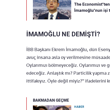
The Economist'ten 
İmamoğlu'nun işi 
İMAMOĞLU NE DEMİŞTİ?
İBB Başkanı Ekrem İmamoğlu, dün Esenyur
avuç insana asla oy verilmesine müsaade
Oylarımızı bölmeyeceğiz. Oylarımızı ve gü
edeceğiz. Anlaştık mı? Particilik yapma z
ittifakıyız. Öyle değil miyiz?" ifadelerini 
BAKMADAN GEÇME
HABER