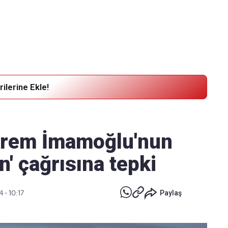
Haber Verin
Editör masamıza bilgi ve materyal
göndermek için
tıklayın
ilerine Ekle!
Ekrem İmamoğlu'nun
n' çağrısına tepki
 - 10:17
Paylaş