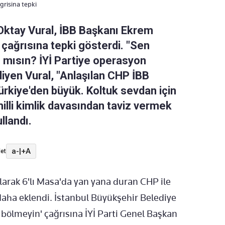
risina tepki
 Oktay Vural, İBB Başkanı Ekrem
 çağrısına tepki gösterdi. "Sen
 mısın? İYİ Partiye operasyon
diyen Vural, "Anlaşılan CHP İBB
ürkiye'den büyük. Koltuk sevdan için
milli kimlik davasından taviz vermek
ullandı.
a-
|
+A
et
olarak 6'lı Masa'da yan yana duran CHP ile
i daha eklendi. İstanbul Büyükşehir Belediye
bölmeyin' çağrısına İYİ Parti Genel Başkan