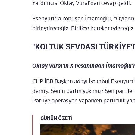
Yardımcısı Oktay Vural'dan cevap geldi.
Esenyurt'ta konuşan İmamoğlu, "Oylarınız
birleştireceğiz. Birlikte hareket edeceğiz
"KOLTUK SEVDASI TÜRKİYE'
Oktay Vural'ın X hesabından İmamoğlu'na
CHP İBB Başkan adayı İstanbul Esenyurt't
demiş. Senin partin yok mu? Sen partile
Partiye operasyon yaparken particilik ya
GÜNÜN ÖZETİ