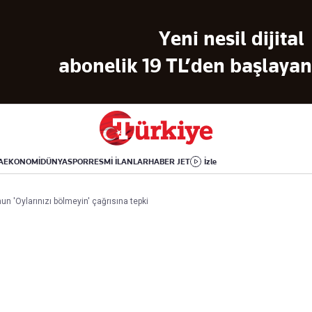
Dünya
Yaşam
Kültür-Sanat
Yeni nesil dijital
Orta Doğu
Sağlık
Sinema
Avrupa
Hava Durumu
Arkeoloji
abonelik 19 TL’den başlayan 
Amerika
Yemek
Kitap
Afrika
Seyahat
Tarih
İsrail-Gazze
Aktüel
A
EKONOMİ
DÜNYA
SPOR
RESMİ İLANLAR
HABER JET
İzle
Uygulamalar
 'Oylarınızı bölmeyin' çağrısına tepki