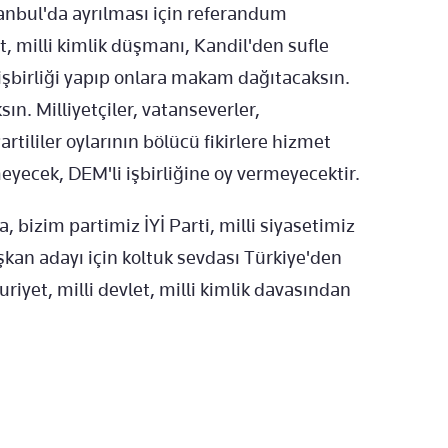
anbul'da ayrılması için referandum
, milli kimlik düşmanı, Kandil'den sufle
 işbirliği yapıp onlara makam dağıtacaksın.
ın. Milliyetçiler, vatanseverler,
artililer oylarının bölücü fikirlere hizmet
yecek, DEM'li işbirliğine oy vermeyecektir.
 bizim partimiz İYİ Parti, milli siyasetimiz
şkan adayı için koltuk sevdası Türkiye'den
iyet, milli devlet, milli kimlik davasından