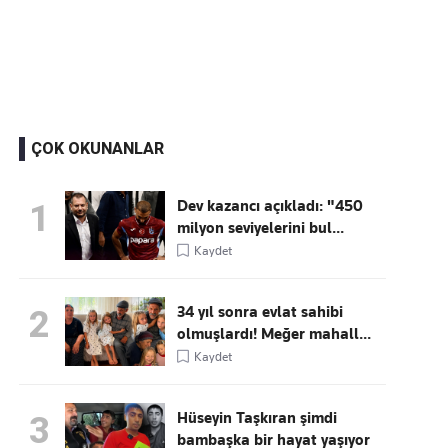
Kaçırmayın
Ücretsiz üye olun, gündemi
şekillendiren gelişmeleri önce siz duyun
ÇOK OKUNANLAR
Dev kazancı açıkladı: "450
1
milyon seviyelerini bul...
Kaydet
34 yıl sonra evlat sahibi
2
olmuşlardı! Meğer mahall...
Kaydet
Hüseyin Taşkıran şimdi
3
bambaşka bir hayat yaşıyor