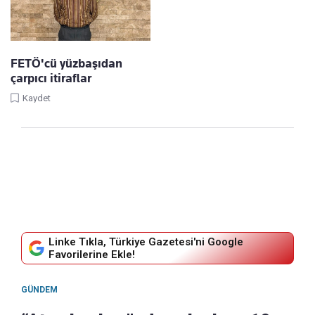
FETÖ'cü yüzbaşıdan
çarpıcı itiraflar
Kaydet
Linke Tıkla, Türkiye Gazetesi'ni Google
Favorilerine Ekle!
GÜNDEM