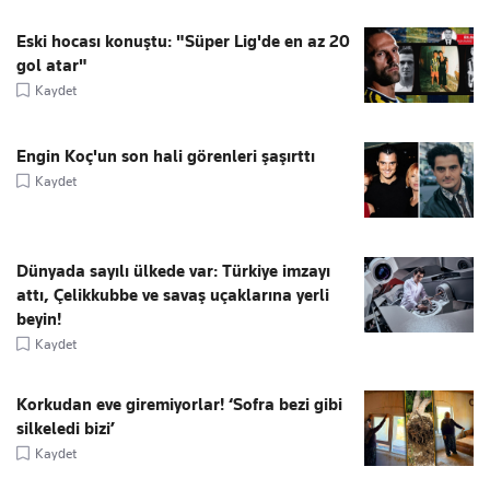
Eski hocası konuştu: "Süper Lig'de en az 20
gol atar"
Kaydet
Engin Koç'un son hali görenleri şaşırttı
Kaydet
Dünyada sayılı ülkede var: Türkiye imzayı
attı, Çelikkubbe ve savaş uçaklarına yerli
beyin!
Kaydet
Korkudan eve giremiyorlar! ‘Sofra bezi gibi
silkeledi bizi’
Kaydet