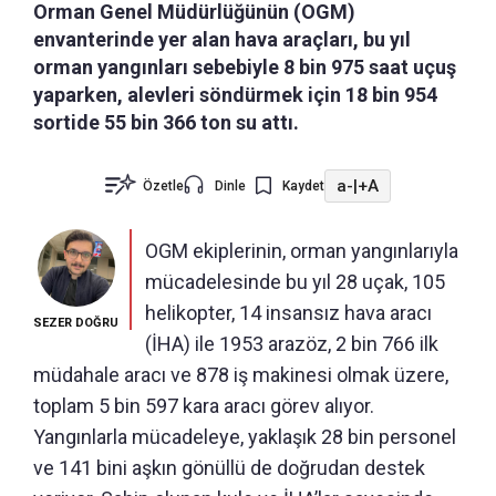
Orman Genel Müdürlüğünün (OGM)
envanterinde yer alan hava araçları, bu yıl
orman yangınları sebebiyle 8 bin 975 saat uçuş
yaparken, alevleri söndürmek için 18 bin 954
sortide 55 bin 366 ton su attı.
a-
|
+A
Özetle
Dinle
Kaydet
OGM ekiplerinin, orman yangınlarıyla
mücadelesinde bu yıl 28 uçak, 105
helikopter, 14 insansız hava aracı
SEZER DOĞRU
(İHA) ile 1953 arazöz, 2 bin 766 ilk
müdahale aracı ve 878 iş makinesi olmak üzere,
toplam 5 bin 597 kara aracı görev alıyor.
Yangınlarla mücadeleye, yaklaşık 28 bin personel
ve 141 bini aşkın gönüllü de doğrudan destek