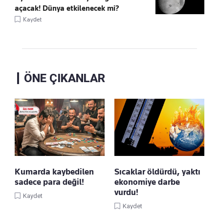
açacak! Dünya etkilenecek mi?
Kaydet
ÖNE ÇIKANLAR
Kumarda kaybedilen
Sıcaklar öldürdü, yaktı
sadece para değil!
ekonomiye darbe
vurdu!
Kaydet
Kaydet