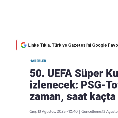
Takip Edin
Favori mecralarınızda haber
akışımıza ulaşın
Linke Tıkla, Türkiye Gazetesi'ni Google Favor
HABERLER
50. UEFA Süper Kup
izlenecek: PSG-T
zaman, saat kaçta
Giriş:
13 Ağustos, 2025 - 10:40
|
Güncelleme:
13 Ağusto