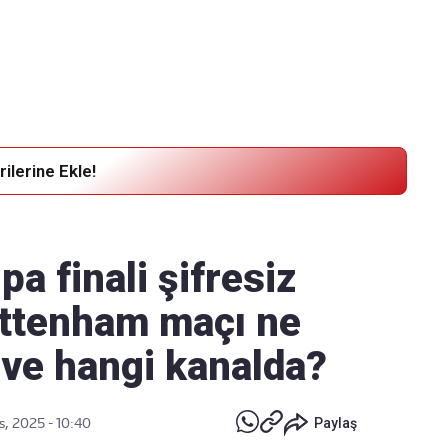
Haber Verin
Editör masamıza bilgi ve materyal
göndermek için
tıklayın
ilerine Ekle!
a finali şifresiz
ottenham maçı ne
 ve hangi kanalda?
s, 2025 - 10:40
Paylaş