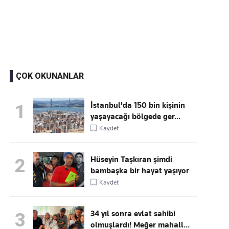
Kaçırmayın
Ücretsiz üye olun, gündemi
şekillendiren gelişmeleri önce siz duyun
ÇOK OKUNANLAR
İstanbul'da 150 bin kişinin
1
yaşayacağı bölgede ger...
Kaydet
Hüseyin Taşkıran şimdi
2
bambaşka bir hayat yaşıyor
Kaydet
34 yıl sonra evlat sahibi
3
olmuşlardı! Meğer mahall...