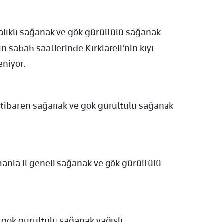
ralıklı sağanak ve gök gürültülü sağanak
ın sabah saatlerinde Kırklareli'nin kıyı
eniyor.
n itibaren sağanak ve gök gürültülü sağanak
amanla il geneli sağanak ve gök gürültülü
e gök gürültülü sağanak yağışlı