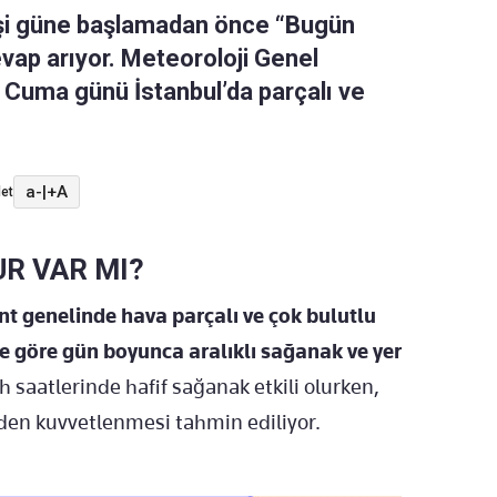
işi güne başlamadan önce “Bugün
ap arıyor. Meteoroloji Genel
 Cuma günü İstanbul’da parçalı ve
a-
|
+A
et
R VAR MI?
nt genelinde hava parçalı ve çok bulutlu
ine göre gün boyunca aralıklı sağanak ve yer
h saatlerinde hafif sağanak etkili olurken,
niden kuvvetlenmesi tahmin ediliyor.