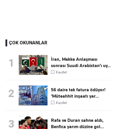
Kaçırmayın
Ücretsiz üye olun, gündemi şekillendiren gelişmeleri önce siz duyun
ÇOK OKUNANLAR
İran, Mekke Anlaşması
1
sonrası Suudi Arabistan'ı uy...
Kaydet
56 daire tek fatura ödüyor!
2
‘Müteahhit inşaatı yar...
Kaydet
Rafa ve Duran sahne aldı,
3
Benfica yarım düzine gol...