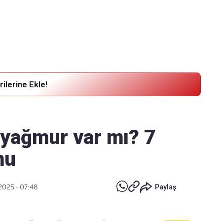
Haber Verin
Editör masamıza bilgi ve materyal göndermek için
tıklayın
ilerine Ekle!
 yağmur var mı? 7
mu
2025 - 07:48
Paylaş