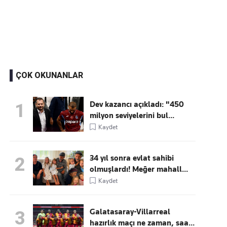
Kaçırmayın
Ücretsiz üye olun, gündemi
şekillendiren gelişmeleri önce siz duyun
ÇOK OKUNANLAR
Dev kazancı açıkladı: "450
1
milyon seviyelerini bul...
Kaydet
34 yıl sonra evlat sahibi
2
olmuşlardı! Meğer mahall...
Kaydet
Galatasaray-Villarreal
3
hazırlık maçı ne zaman, saa...