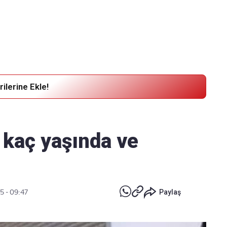
Haber Verin
Editör masamıza bilgi ve materyal
göndermek için
tıklayın
ilerine Ekle!
 kaç yaşında ve
25 - 09:47
Paylaş