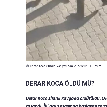
Derar Koca kimdir, kaç yaşında ve nereli? - 1. Resim
DERAR KOCA ÖLDÜ MÜ?
Derar Koca silahlı kavgada öldürüldü. O
yaşandı. İki grup arasında başlayan tart