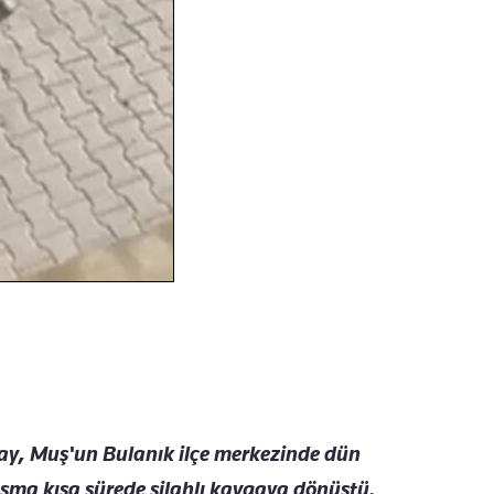
lay, Muş'un Bulanık ilçe merkezinde dün
ışma kısa sürede silahlı kavgaya dönüştü.