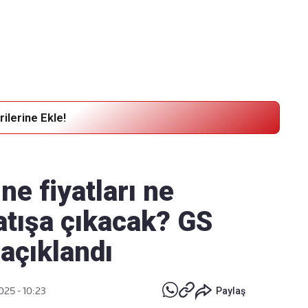
Haber Verin
Editör masamıza bilgi ve materyal
göndermek için
tıklayın
ilerine Ekle!
e fiyatları ne
atışa çıkacak? GS
açıklandı
025 - 10:23
Paylaş