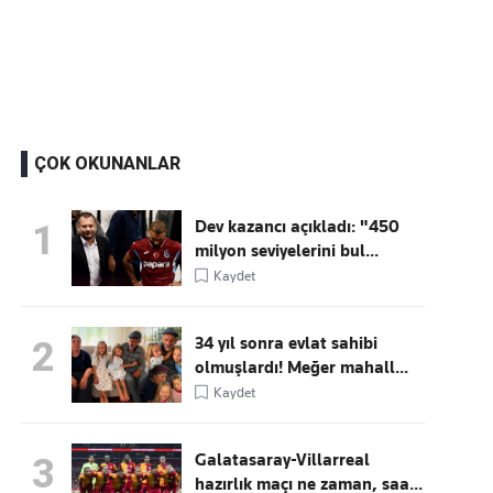
Kaçırmayın
Ücretsiz üye olun, gündemi
şekillendiren gelişmeleri önce siz duyun
ÇOK OKUNANLAR
Dev kazancı açıkladı: "450
1
milyon seviyelerini bul...
Kaydet
34 yıl sonra evlat sahibi
2
olmuşlardı! Meğer mahall...
Kaydet
Galatasaray-Villarreal
3
hazırlık maçı ne zaman, saa...