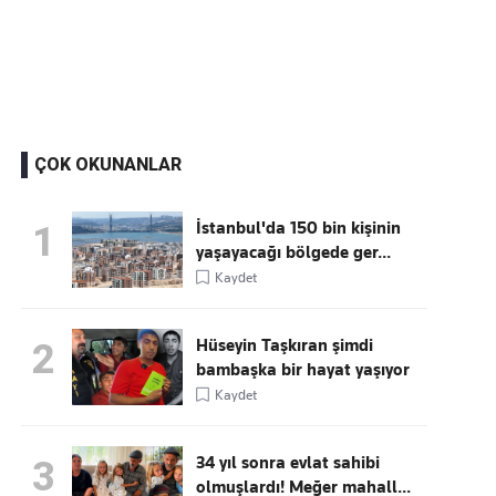
Kaçırmayın
Ücretsiz üye olun, gündemi
şekillendiren gelişmeleri önce siz duyun
ÇOK OKUNANLAR
İstanbul'da 150 bin kişinin
1
yaşayacağı bölgede ger...
Kaydet
Hüseyin Taşkıran şimdi
2
bambaşka bir hayat yaşıyor
Kaydet
34 yıl sonra evlat sahibi
3
olmuşlardı! Meğer mahall...