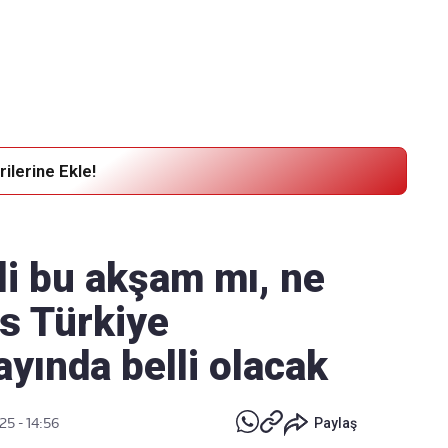
Haber Verin
Editör masamıza bilgi ve materyal
göndermek için
tıklayın
ilerine Ekle!
li bu akşam mı, ne
s Türkiye
yında belli olacak
25 - 14:56
Paylaş