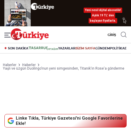
Yeni nesil dijital abonelik!
Aylık 19 TL’ den
başlayan fiyatlarla.
GİRİŞ
SON DAKİKA
YAZARLAR
BİZİM SAYFA
GÜNDEM
POLİTİKA
EK
Haberler
Haberler
Yaşlı ve üzgün Duolingo'nun yeni simgesinden, Titanik'in Rose'a gönderme
Linke Tıkla, Türkiye Gazetesi'ni Google Favorilerine
Ekle!