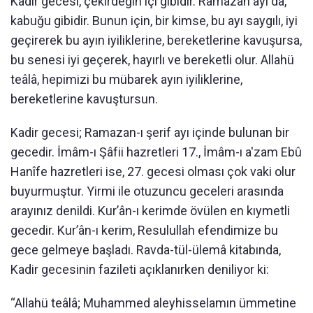
Kadir gecesi, çekirdeğin içi gibidir. Ramazan ayı da,
kabuğu gibidir. Bunun için, bir kimse, bu ayı saygılı, iyi
geçirerek bu ayın iyiliklerine, bereketlerine kavuşursa,
bu senesi iyi geçerek, hayırlı ve bereketli olur. Allahü
teâlâ, hepimizi bu mübarek ayın iyiliklerine,
bereketlerine kavuştursun.
Kadir gecesi; Ramazan-ı şerif ayı içinde bulunan bir
gecedir. İmâm-ı Şâfii hazretleri 17., İmâm-ı a'zam Ebû
Hanîfe hazretleri ise, 27. gecesi olması çok vaki olur
buyurmuştur. Yirmi ile otuzuncu geceleri arasında
arayınız denildi. Kur’ân-ı kerimde övülen en kıymetli
gecedir. Kur’ân-ı kerim, Resulullah efendimize bu
gece gelmeye başladı. Ravda-tül-ülemâ kitabında,
Kadir gecesinin fazileti açıklanırken deniliyor ki:
“Allahü teâlâ; Muhammed aleyhisselamın ümmetine