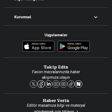
Tüm Yazarlar
Magazin
Kurumsal
Teknoloji
Resmî Ilanlar
Hakkımızda
Uygulamalar
Haberler
İletişim
Foto Haber
Künye
Video Galeri
Gazete Aboneliği
Danışma Telefonları
Takip Edin
Favori mecralarınızda haber
Yasal
akışımıza ulaşın
Reklam Ver
Haber Verin
Editör masamıza bilgi ve materyal
göndermek için
tıklayın