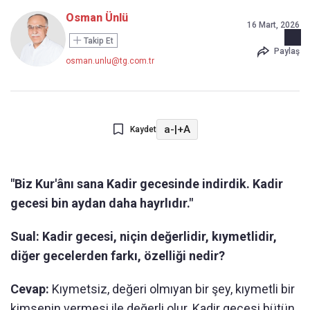
Osman Ünlü
16 Mart, 2026
Takip Et
Paylaş
osman.unlu@tg.com.tr
a-
|
+A
Kaydet
"Biz Kur'ânı sana Kadir gecesinde indirdik. Kadir
gecesi bin aydan daha hayrlıdır."
Sual: Kadir gecesi, niçin değerlidir, kıymetlidir,
diğer gecelerden farkı, özelliği nedir?
Cevap:
Kıymetsiz, değeri olmıyan bir şey, kıymetli bir
kimsenin vermesi ile değerli olur. Kadir gecesi bütün