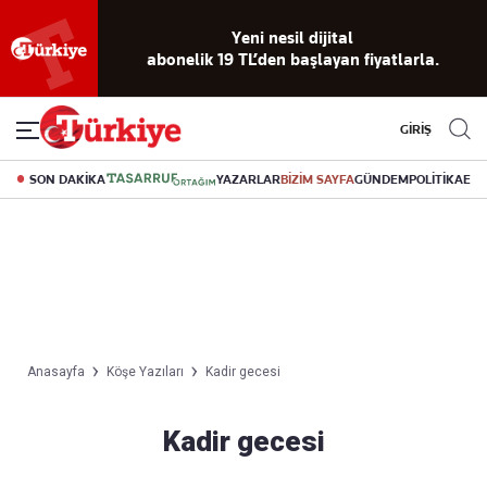
Yeni nesil dijital
abonelik 19 TL’den başlayan fiyatlarla.
GİRİŞ
SON DAKİKA
YAZARLAR
BİZİM SAYFA
GÜNDEM
POLİTİKA
EK
Anasayfa
Köşe Yazıları
Kadir gecesi
Kadir gecesi