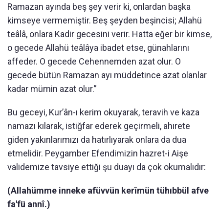
Ramazan ayında beş şey verir ki, onlardan başka
kimseye vermemiştir. Beş şeyden beşincisi; Allahü
teâlâ, onlara Kadir gecesini verir. Hatta eğer bir kimse,
o gecede Allahü teâlâya ibadet etse, günahlarını
affeder. O gecede Cehennemden azat olur. O
gecede bütün Ramazan ayı müddetince azat olanlar
kadar mümin azat olur.”
Bu geceyi, Kur’ân-ı kerim okuyarak, teravih ve kaza
namazı kılarak, istiğfar ederek geçirmeli, ahırete
giden yakınlarımızı da hatırlıyarak onlara da dua
etmelidir. Peygamber Efendimizin hazret-i Aişe
validemize tavsiye ettiği şu duayı da çok okumalıdır:
(Allahümme inneke afüvvün kerîmün tühıbbül afve
fa'fü annî.)