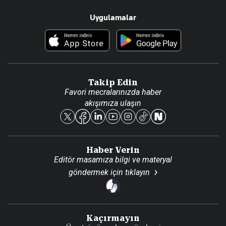
Resmî Ilanlar
Hakkımızda
Uygulamalar
Haberler
İletişim
Foto Haber
Künye
Video Galeri
Gazete Aboneliği
Danışma Telefonları
Takip Edin
Favori mecralarınızda haber
Yasal
akışımıza ulaşın
Reklam Ver
Haber Verin
Editör masamıza bilgi ve materyal
göndermek için
tıklayın
Kaçırmayın