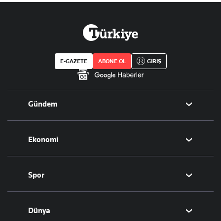
E-GAZETE
ABONE OL
GİRİŞ
Gündem
Politika
Ekonomi
Eğitim
Borsa
Spor
Altın
Döviz
Futbol
Dünya
Hisse Senedi
Puan Durumu