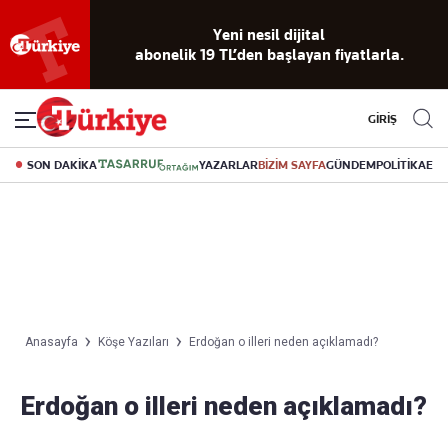
Yeni nesil dijital
abonelik 19 TL’den başlayan fiyatlarla.
GİRİŞ
SON DAKİKA
YAZARLAR
BİZİM SAYFA
GÜNDEM
POLİTİKA
EK
Anasayfa
Köşe Yazıları
Erdoğan o illeri neden açıklamadı?
Erdoğan o illeri neden açıklamadı?