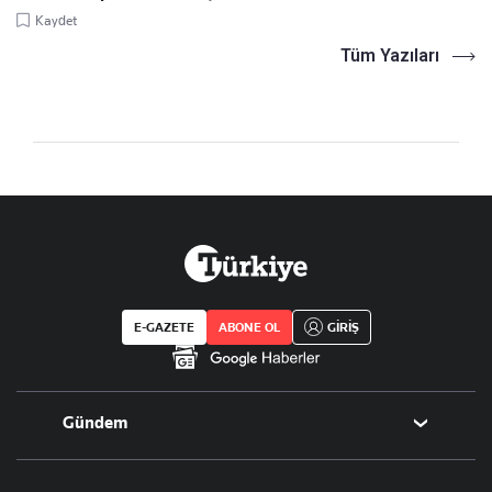
Kaydet
Tüm Yazıları
E-GAZETE
ABONE OL
GİRİŞ
Gündem
Politika