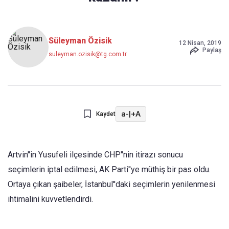
Süleyman Özisik
12 Nisan, 2019
Paylaş
suleyman.ozisik@tg.com.tr
a-
|
+A
Kaydet
Artvin''in Yusufeli ilçesinde CHP''nin itirazı sonucu
seçimlerin iptal edilmesi, AK Parti''ye müthiş bir pas oldu.
Ortaya çıkan şaibeler, İstanbul''daki seçimlerin yenilenmesi
ihtimalini kuvvetlendirdi.