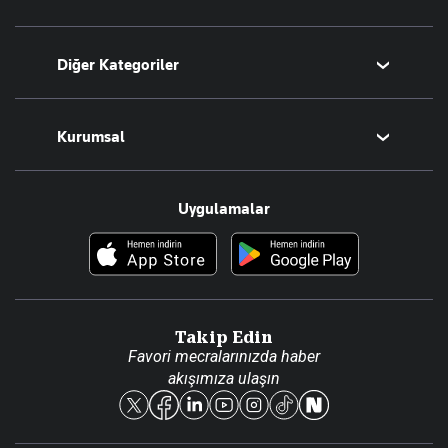
Bugünün Yazarları
Diğer Kategoriler
Tüm Yazarlar
Magazin
Kurumsal
Teknoloji
Resmî Ilanlar
Hakkımızda
Uygulamalar
Haberler
İletişim
Foto Haber
Künye
Video Galeri
Gazete Aboneliği
Danışma Telefonları
Takip Edin
Favori mecralarınızda haber
Yasal
akışımıza ulaşın
Reklam Ver