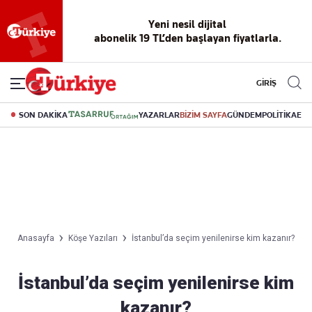
Yeni nesil dijital
abonelik 19 TL’den başlayan fiyatlarla.
GİRİŞ
SON DAKİKA
YAZARLAR
BİZİM SAYFA
GÜNDEM
POLİTİKA
EK
Anasayfa
Köşe Yazıları
İstanbul’da seçim yenilenirse kim kazanır?
İstanbul’da seçim yenilenirse kim
kazanır?