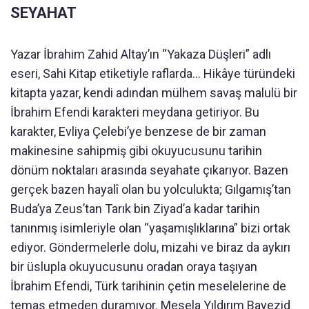
SEYAHAT
Yazar İbrahim Zahid Altay’ın “Yakaza Düşleri” adlı
eseri, Sahi Kitap etiketiyle raflarda… Hikâye türündeki
kitapta yazar, kendi adından mülhem savaş malulü bir
İbrahim Efendi karakteri meydana getiriyor. Bu
karakter, Evliya Çelebi’ye benzese de bir zaman
makinesine sahipmiş gibi okuyucusunu tarihin
dönüm noktaları arasında seyahate çıkarıyor. Bazen
gerçek bazen hayalî olan bu yolculukta; Gılgamış’tan
Buda’ya Zeus’tan Tarık bin Ziyad’a kadar tarihin
tanınmış isimleriyle olan “yaşamışlıklarına” bizi ortak
ediyor. Göndermelerle dolu, mizahi ve biraz da aykırı
bir üslupla okuyucusunu oradan oraya taşıyan
İbrahim Efendi, Türk tarihinin çetin meselelerine de
temas etmeden duramıyor. Mesela Yıldırım Bayezid