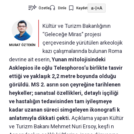
a-
|
+A
Özetle
Dinle
Kaydet
Kültür ve Turizm Bakanlığının
“Geleceğe Miras” projesi
çerçevesinde yürütülen arkeolojik
MURAT ÖZTEKİN
kazı çalışmalarında bulunan Roma
devrine ait eserin,
Yunan mitolojisindeki
Asklepios ile oğlu Telesphoros’u birlikte tasvir
ettiği ve yaklaşık 2,2 metre boyunda olduğu
görüldü. MS 2. asrın son çeyreğine tarihlenen
heykeller; sanatsal özellikleri, detaylı işçiliği
ve hastalığın tedavisinden tam iyileşmeye
kadar uzanan süreci simgeleyen ikonografi k
anlatımıyla dikkati çekti.
Açıklama yapan Kültür
ve Turizm Bakanı Mehmet Nuri Ersoy, keşfi n