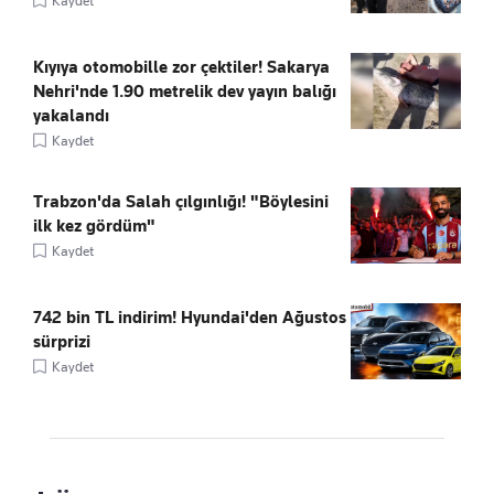
Kaydet
Kıyıya otomobille zor çektiler! Sakarya
Nehri'nde 1.90 metrelik dev yayın balığı
yakalandı
Kaydet
Trabzon'da Salah çılgınlığı! "Böylesini
ilk kez gördüm"
Kaydet
742 bin TL indirim! Hyundai'den Ağustos
sürprizi
Kaydet