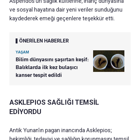
Aspendos’un sağlık kültlerine, inanç dünyasına
ve sosyal hayatına dair yeni veriler sunduğunu
kaydederek emeği geçenlere teşekkür etti.
ÖNERİLEN HABERLER
YAŞAM
Bilim dünyasını şaşırtan keşif:
Balıklarda ilk kez bulaşıcı
kanser tespit edildi
ASKLEPIOS SAĞLIĞI TEMSİL
EDİYORDU
Antik Yunan’ın pagan inancında Asklepios;
hekimliği, tedaviyi ve sağlığın korunmasını temsil