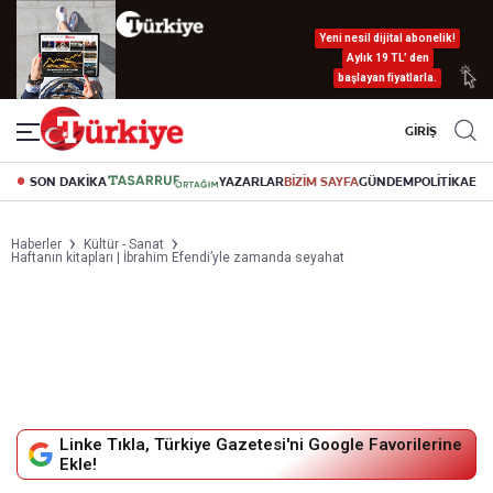
Yeni nesil dijital abonelik!
Aylık 19 TL’ den
başlayan fiyatlarla.
GİRİŞ
SON DAKİKA
YAZARLAR
BİZİM SAYFA
GÜNDEM
POLİTİKA
EK
Haberler
Kültür - Sanat
Haftanın kitapları | İbrahim Efendi’yle zamanda seyahat
Linke Tıkla, Türkiye Gazetesi'ni Google Favorilerine
Ekle!