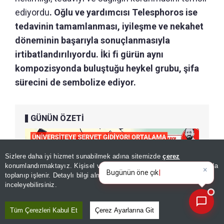
ediyordu
. Oğlu ve yardımcısı Telesphoros ise
tedavinin tamamlanması, iyileşme ve nekahet
döneminin başarıyla sonuçlanmasıyla
irtibatlandırılıyordu. İki fi gürün aynı
kompozisyonda buluştuğu heykel grubu, şifa
sürecini de sembolize ediyor.
GÜNÜN ÖZETİ
Sizlere daha iyi hizmet sunabilmek adına sitemizde
çerez
×
Bugünün öne çıkan manşetleri
konumlandırmaktayız. Kişisel verileriniz, KVKK ve GDPR kapsamında
ve gelişmeleri neler?
toplanıp işlenir. Detaylı bilgi almak için
Aydınlatma Metnimizi
📰
Son 30 güne ait haberleri, spor gelişmelerini veya yazar yazılarını sorgulayabilirsiniz.
inceleyebilirsiniz.
Tüm Çerezleri Kabul Et
Çerez Ayarlarına Git