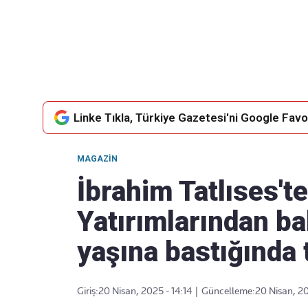
Takip Edin
Favori mecralarınızda haber akışımıza ulaşın
Linke Tıkla, Türkiye Gazetesi'ni Google Favor
MAGAZIN
İbrahim Tatlıses'ten
Yatırımlarından bah
yaşına bastığında 
Giriş:
20 Nisan, 2025 - 14:14
|
Güncelleme:
20 Nisan, 20