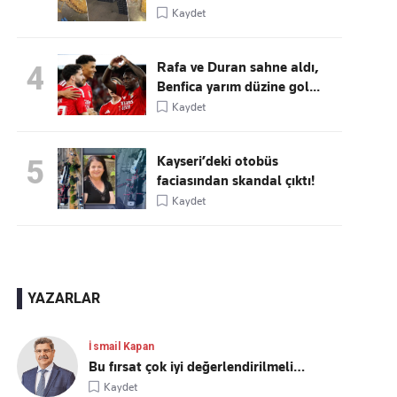
Kaydet
Rafa ve Duran sahne aldı,
4
Benfica yarım düzine gol...
Kaydet
Kayseri’deki otobüs
5
faciasından skandal çıktı!
Kaydet
YAZARLAR
İsmail Kapan
Bu fırsat çok iyi değerlendirilmeli…
Kaydet