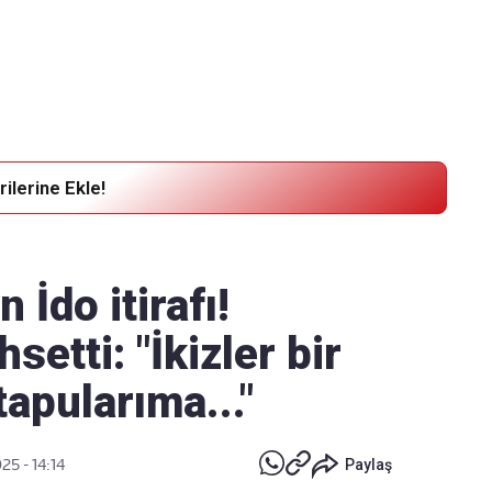
Haber Verin
Editör masamıza bilgi ve materyal göndermek için
tıklayın
ilerine Ekle!
 İdo itirafı!
setti: "İkizler bir
tapularıma..."
25 - 14:14
Paylaş