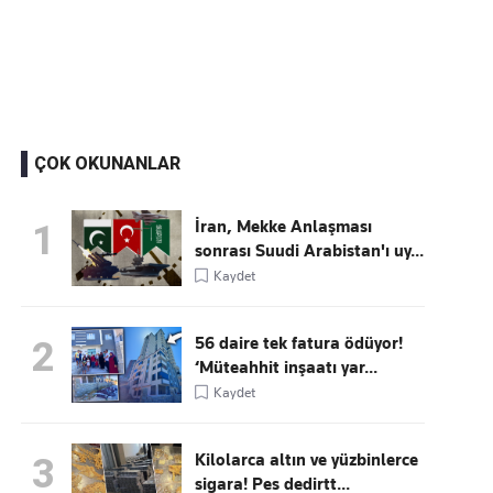
Kaçırmayın
Ücretsiz üye olun, gündemi şekillendiren gelişmeleri önce siz duyun
ÇOK OKUNANLAR
İran, Mekke Anlaşması
1
sonrası Suudi Arabistan'ı uy...
Kaydet
56 daire tek fatura ödüyor!
2
‘Müteahhit inşaatı yar...
Kaydet
Kilolarca altın ve yüzbinlerce
3
sigara! Pes dedirtt...