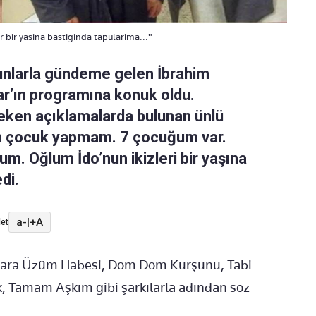
er bir yasina bastiginda tapularima..."
unlarla gündeme gelen İbrahim
ar’ın programına konuk oldu.
çeken açıklamalarda bulunan ünlü
am çocuk yapmam. 7 çocuğum var.
m. Oğlum İdo’nun ikizleri bir yaşına
di.
a-
|
+A
et
ara Üzüm Habesi, Dom Dom Kurşunu, Tabi
, Tamam Aşkım gibi şarkılarla adından söz