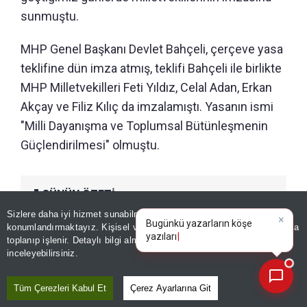
sunmuştu.
MHP Genel Başkanı Devlet Bahçeli, çerçeve yasa
teklifine dün imza atmış, teklifi Bahçeli ile birlikte
MHP Milletvekilleri Feti Yıldız, Celal Adan, Erkan
Akçay ve Filiz Kılıç da imzalamıştı. Yasanın ismi
"Milli Dayanışma ve Toplumsal Bütünleşmenin
Güçlendirilmesi" olmuştu.
GÜNÜN ÖZETİ
Sizlere daha iyi hizmet sunabilmek adına sitemizde
çerez
×
Bugünkü yazarların köşe
konumlandırmaktayız. Kişisel verileriniz, KVKK ve GDPR kapsamında
yazılarını özetleyin!
|
toplanıp işlenir. Detaylı bilgi almak için
Aydınlatma Metnimizi
📰
Son 30 güne ait haberleri, spor gelişmelerini veya yazar yazılarını sorgulayabilirsiniz.
inceleyebilirsiniz.
Tüm Çerezleri Kabul Et
Çerez Ayarlarına Git