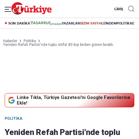
GİRİŞ
SON DAKİKA
YAZARLAR
BİZİM SAYFA
GÜNDEM
POLİTİKA
EK
Haberler
Politika
Yeniden Refah Partisi'nde toplu istifa! 80 kişi birden görevi bıraktı
Linke Tıkla, Türkiye Gazetesi'ni Google Favorilerine
Ekle!
POLITIKA
Yeniden Refah Partisi'nde toplu