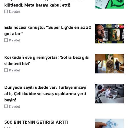
kilitlendi: Meta hatayı kabul etti!
Kaydet
Eski hocası konuştu: "Süper Lig'de en az 20
gol atar"
Kaydet
Korkudan eve giremiyorlar! ‘Sofra bezi gibi
silkeledi bizi’
Kaydet
Dünyada sayılı ülkede var: Türkiye imzayı
attı, Çelikkubbe ve savaş uçaklarına yerli
beyin!
Kaydet
500 BİN TL’NİN GETİRİSİ ARTTI