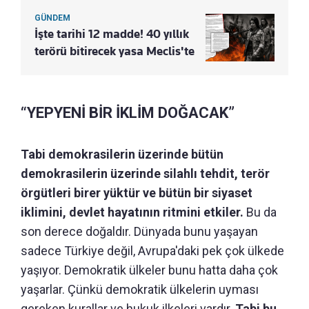
GÜNDEM
İşte tarihi 12 madde! 40 yıllık
terörü bitirecek yasa Meclis'te
“YEPYENİ BİR İKLİM DOĞACAK”
Tabi demokrasilerin üzerinde bütün
demokrasilerin üzerinde silahlı tehdit, terör
örgütleri birer yüktür ve bütün bir siyaset
iklimini, devlet hayatının ritmini etkiler.
Bu da
son derece doğaldır. Dünyada bunu yaşayan
sadece Türkiye değil, Avrupa'daki pek çok ülkede
yaşıyor. Demokratik ülkeler bunu hatta daha çok
yaşarlar. Çünkü demokratik ülkelerin uyması
gereken kurallar ve hukuk ilkeleri vardır.
Tabi bu