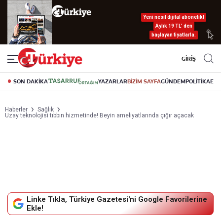
Yeni nesil dijital abonelik!
Aylık 19 TL’ den
başlayan fiyatlarla.
GİRİŞ
SON DAKİKA
YAZARLAR
BİZİM SAYFA
GÜNDEM
POLİTİKA
EK
Haberler
Sağlık
Uzay teknolojisi tıbbın hizmetinde! Beyin ameliyatlarında çığır açacak
Linke Tıkla, Türkiye Gazetesi'ni Google Favorilerine
Ekle!