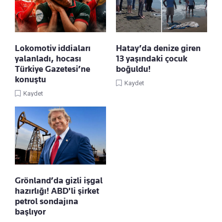
Lokomotiv iddiaları
Hatay’da denize giren
yalanladı, hocası
13 yaşındaki çocuk
Türkiye Gazetesi’ne
boğuldu!
konuştu
Kaydet
Kaydet
Grönland’da gizli işgal
hazırlığı! ABD'li şirket
petrol sondajına
başlıyor