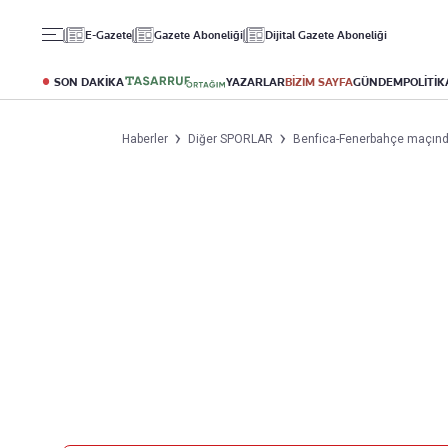
Gündem
Ekonomi
Spor
E-Gazete
Gazete Aboneliği
Dijital Gazete Aboneliği
Politika
Borsa
Futbol
Eğitim
Altın
Puan Durumu
SON DAKİKA
YAZARLAR
BİZİM SAYFA
GÜNDEM
POLİTİK
Döviz
Fikstür
Hisse Senedi
Şampiyonlar Ligi
Haberler
Diğer SPORLAR
Benfica-Fenerbahçe maçınd
Kripto Para
Avrupa Ligi
Emlak
Basketbol
T-Otomobil
Turizm
Yazarlar
Diğer Kategoriler
Kurumsal
Bugünün Yazarları
Magazin
Hakkımızda
Tüm Yazarlar
Teknoloji
İletişim
Resmî Ilanlar
Künye
Haberler
Gazete Aboneliği
Foto Haber
Danışma Telefonları
Video Galeri
Yasal
Reklam Ver