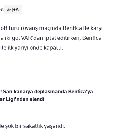
a-
|
+A
et
ff turu rövanş maçında Benfica ile karşı
a iki gol VAR'dan iptal edilirken, Benfica
e ilk yarıyı önde kapattı.
n! Sarı kanarya deplasmanda Benfica'ya
ar Ligi'nden elendi
 şok bir sakatlık yaşandı.