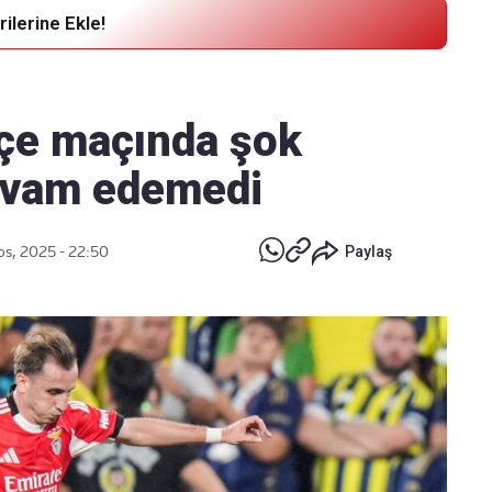
ilerine Ekle!
Haber Verin
Editör masamıza bilgi ve materyal
çe maçında şok
göndermek için
tıklayın
devam edemedi
os, 2025 - 22:50
Paylaş