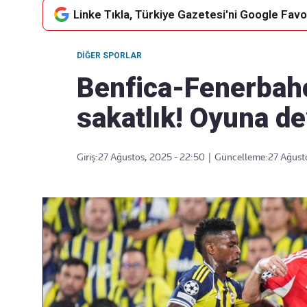
Linke Tıkla, Türkiye Gazetesi'ni Google Favor
DIĞER SPORLAR
Takip Edin
Favori mecralarınızda haber
Benfica-Fenerbah
akışımıza ulaşın
sakatlık! Oyuna 
Giriş:
27 Ağustos, 2025 - 22:50
|
Güncelleme:
27 Ağust