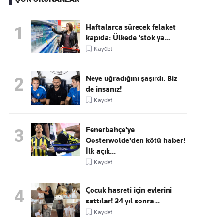
Haftalarca sürecek felaket
1
kapıda: Ülkede 'stok ya...
Kaçırmayın
Kaydet
Ücretsiz üye olun, gündemi
şekillendiren gelişmeleri önce siz duyun
Neye uğradığını şaşırdı: Biz
2
de insanız!
Kaydet
Fenerbahçe'ye
3
Oosterwolde'den kötü haber!
İlk açık...
Kaydet
Çocuk hasreti için evlerini
4
sattılar! 34 yıl sonra...
Kaydet