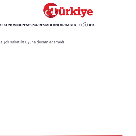
Dünya
Yaşam
Kültür-Sanat
Orta Doğu
Sağlık
Sinema
Avrupa
Hava Durumu
Arkeoloji
A
EKONOMİ
DÜNYA
SPOR
RESMİ İLANLAR
HABER JET
İzle
Amerika
Yemek
Kitap
Afrika
Seyahat
Tarih
a şok sakatlık! Oyuna devam edemedi
İsrail-Gazze
Aktüel
Uygulamalar