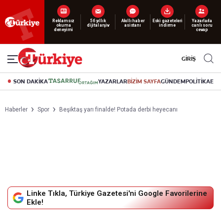
Yeni nesil dijital
abonelik 19 TL’den başlayan fiyatlarla.
GİRİŞ
SON DAKİKA
YAZARLAR
BİZİM SAYFA
GÜNDEM
POLİTİKA
EK
Haberler
Spor
Beşiktaş yarı finalde! Potada derbi heyecanı
Linke Tıkla, Türkiye Gazetesi'ni Google Favorilerine
Ekle!