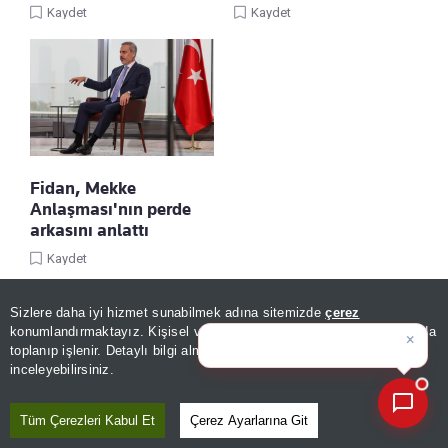
Kaydet
Kaydet
Fidan, Mekke
Anlaşması'nın perde
arkasını anlattı
Kaydet
Sizlere daha iyi hizmet sunabilmek adına sitemizde
çerez
×
Günün spor, gündem ve
konumlandırmaktayız. Kişisel verileriniz, KVKK ve GDPR kapsamında
ekonomi g
toplanıp işlenir. Detaylı bilgi almak için
Aydınlatma Metnimizi
📰
Son 30 güne ait haberleri, spor gelişmelerini veya yazar yazılarını sorgulayabilirsiniz.
inceleyebilirsiniz.
Tüm Çerezleri Kabul Et
Çerez Ayarlarına Git