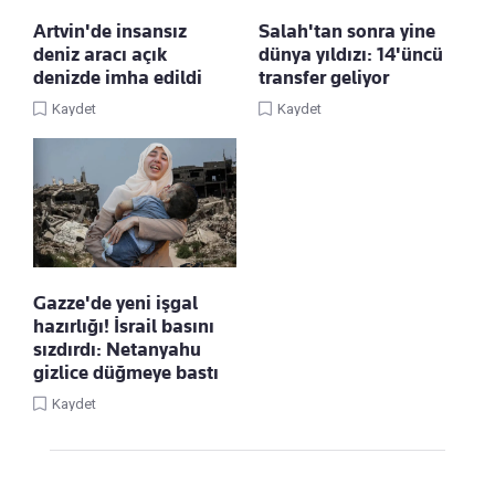
Artvin'de insansız
Salah'tan sonra yine
deniz aracı açık
dünya yıldızı: 14'üncü
denizde imha edildi
transfer geliyor
Kaydet
Kaydet
Gazze'de yeni işgal
hazırlığı! İsrail basını
sızdırdı: Netanyahu
gizlice düğmeye bastı
Kaydet