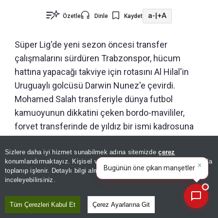
a-
|
+A
Özetle
Dinle
Kaydet
Süper Lig'de yeni sezon öncesi transfer
çalışmalarını sürdüren Trabzonspor, hücum
hattına yapacağı takviye için rotasını Al Hilal'in
Uruguaylı golcüsü Darwin Nunez'e çevirdi.
Mohamed Salah transferiyle dünya futbol
kamuoyunun dikkatini çeken bordo-mavililer,
forvet transferinde de yıldız bir ismi kadrosuna
katmak için girişimlerini hızlandırdı.
Sizlere daha iyi hizmet sunabilmek adına sitemizde
çerez
×
Bugünün öne çıkan manşetleri
konumlandırmaktayız. Kişisel verileriniz, KVKK ve GDPR kapsamında
ve gelişmeleri neler?
toplanıp işlenir. Detaylı bilgi almak için
Aydınlatma Metnimizi
📰
Son 30 güne ait haberleri, spor gelişmelerini veya yazar yazılarını sorgulayabilirsiniz.
inceleyebilirsiniz.
Tüm Çerezleri Kabul Et
Çerez Ayarlarına Git