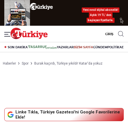
Yeni nesil dijital abonelik!
Aylık 19 TL’ den
başlayan fiyatlarla.
GİRİŞ
SON DAKİKA
YAZARLAR
BİZİM SAYFA
GÜNDEM
POLİTİKA
EK
Haberler
Spor
Burak kaçırdı, Türkiye yıkıldı! Katar'da yokuz
Linke Tıkla, Türkiye Gazetesi'ni Google Favorilerine
Ekle!