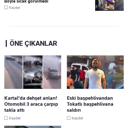
Böyle sıcak görülmedi
Kaydet
ÖNE ÇIKANLAR
Kartal’da dehşet anları!
Eski başpehlivandan
Otomobil 3 araca çarpıp
Tokatlı başpehlivana
takla attı
saldırı
Kaydet
Kaydet