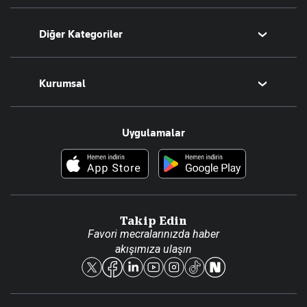
Bugünün Yazarları
Diğer Kategoriler
Tüm Yazarlar
Magazin
Kurumsal
Teknoloji
Resmî Ilanlar
Hakkımızda
Uygulamalar
Haberler
İletişim
Foto Haber
Künye
Video Galeri
Gazete Aboneliği
Danışma Telefonları
Takip Edin
Favori mecralarınızda haber
Yasal
akışımıza ulaşın
Reklam Ver