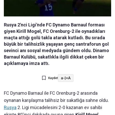
Rusya 2'nci Ligi'nde FC Dynamo Barnaul forması
giyen Kirill Mogel, FC Orenburg-2 ile oynadıkları
maçta attığı golü takla atarak kutladı. Bu sırada
büyük bir talihsizlik yaşayan genç santraforun gol
sevinci anı sosyal medyada gündem oldu. Dinamo
Barnaul Kulübü, sakatlıkla ilgili dikkat çeken bir
açıklamaya imza attı.
a-
|
+A
Kaydet
FC Dynamo Barnaul ile FC Orenburg-2 arasında
oynanan karşılaşma talihsiz bir sakatlığa sahne oldu.
Rusya
2. Ligi mücadelesini 2-0 kazanan ev sahibi
ekipte 80'inci dakikada oyuna giren
Kirill Mogel,