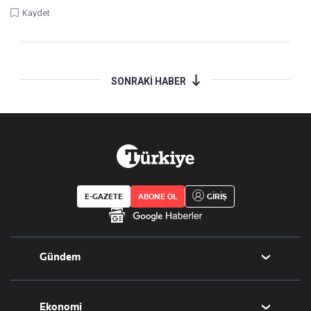
Kaydet
SONRAKİ HABER
E-GAZETE
ABONE OL
GİRİŞ
Gündem
Politika
Ekonomi
Eğitim