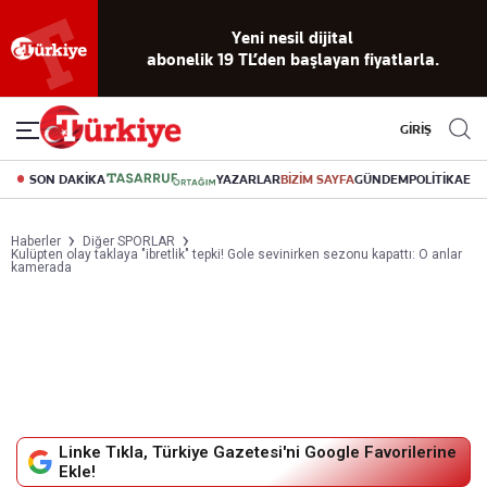
Yeni nesil dijital
abonelik 19 TL’den başlayan fiyatlarla.
GİRİŞ
SON DAKİKA
YAZARLAR
BİZİM SAYFA
GÜNDEM
POLİTİKA
EK
Haberler
Diğer SPORLAR
Kulüpten olay taklaya "ibretlik" tepki! Gole sevinirken sezonu kapattı: O anlar
kamerada
Linke Tıkla, Türkiye Gazetesi'ni Google Favorilerine
Ekle!