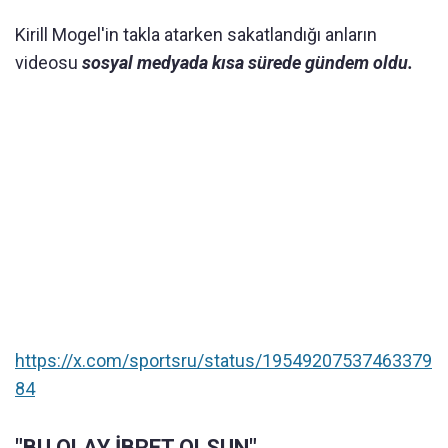
Kirill Mogel'in takla atarken sakatlandığı anların
videosu
sosyal medyada kısa sürede gündem oldu.
https://x.com/sportsru/status/19549207537463379
84
"BU OLAY İBRET OLSUN"