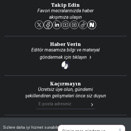
Danışma Telefonları
Takip Edin
Favori mecralarınızda haber
Yasal
akışımıza ulaşın
Reklam Ver
Haber Verin
Editör masamıza bilgi ve materyal
göndermek için
tıklayın
Kaçırmayın
Ücretsiz üye olun, gündemi
şekillendiren gelişmeleri önce siz duyun
Son Dakika
Site Haritası
RSS
KVKK Aydınlatma Metni
Sizlere daha iyi hizmet sunabilmek adına sitemizde
çerez
×
Gizlilik Politikası
Çerez Politikası