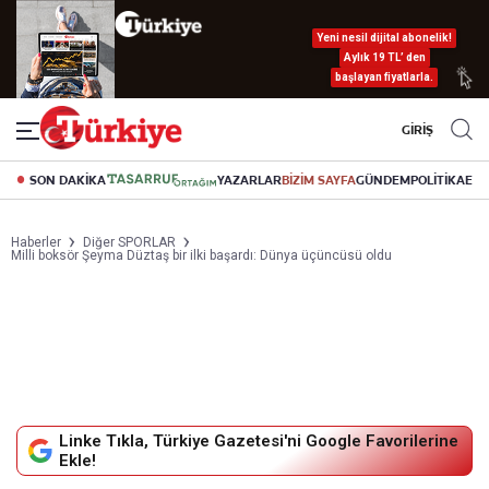
Yeni nesil dijital abonelik!
Aylık 19 TL’ den
başlayan fiyatlarla.
GİRİŞ
SON DAKİKA
YAZARLAR
BİZİM SAYFA
GÜNDEM
POLİTİKA
EK
Haberler
Diğer SPORLAR
Milli boksör Şeyma Düztaş bir ilki başardı: Dünya üçüncüsü oldu
Linke Tıkla, Türkiye Gazetesi'ni Google Favorilerine
Ekle!