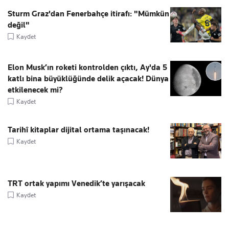
Sturm Graz'dan Fenerbahçe itirafı: "Mümkün
değil"
Kaydet
Elon Musk’ın roketi kontrolden çıktı, Ay'da 5
katlı bina büyüklüğünde delik açacak! Dünya
etkilenecek mi?
Kaydet
Tarihî kitaplar dijital ortama taşınacak!
Kaydet
TRT ortak yapımı Venedik’te yarışacak
Kaydet