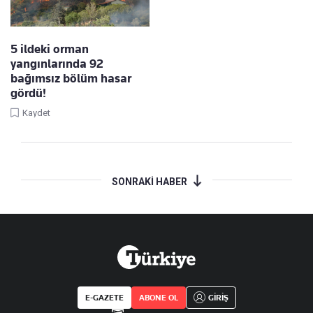
5 ildeki orman
yangınlarında 92
bağımsız bölüm hasar
gördü!
Kaydet
SONRAKİ HABER
E-GAZETE
ABONE OL
GİRİŞ