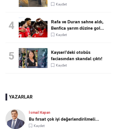
Kaydet
Rafa ve Duran sahne aldı,
4
Benfica yarım düzine gol...
Kaydet
Kayseri’deki otobüs
5
faciasından skandal çıktı!
Kaydet
YAZARLAR
İsmail Kapan
Bu fırsat çok iyi değerlendirilmeli…
Kaydet