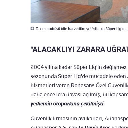
Takım otobüsü bile haczedilmişti! Yıllarca Süper Lig'de
"ALACAKLIYI ZARARA UĞRA
2004 yılına kadar Süper Lig'in değişmez
sezonunda Süper Lig'de mücadele eden
hizmetleri veren Rönesans Özel Güvenlik
daha önce icra davası açılmış, bu kaps
yediemin otoparkına çekilmişti.
Güvenlik firmasının avukatları, Adanas
Adanaspor A.Ş. sahibi
Deniz Aras
hakkın