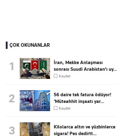
Kaçırmayın
Ücretsiz üye olun, gündemi şekillendiren gelişmeleri önce siz duyun
ÇOK OKUNANLAR
İran, Mekke Anlaşması
1
sonrası Suudi Arabistan'ı uy...
Kaydet
56 daire tek fatura ödüyor!
2
‘Müteahhit inşaatı yar...
Kaydet
Kilolarca altın ve yüzbinlerce
3
sigara! Pes dedirtt...