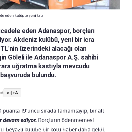
le eden kulüpte yeni kriz
mücadele eden Adanaspor, borçları
iyor. Akdeniz kulübü, yeni bir icra
TL'nin üzerindeki alacağı olan
in Göleli ile Adanaspor A.Ş. sahibi
arara uğratma kastıyla mevcudu
başvuruda bulundu.
a-
|
+A
et
 puanla 19'uncu sırada tamamlayıp, bir alt
r devam ediyor.
Borçların ödenmemesi
-beyazlı kulübe bir kötü haber daha geldi.