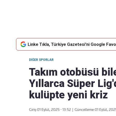
Takip Edin
Favori mecralarınızda haber akışımıza ulaşın
Linke Tıkla, Türkiye Gazetesi'ni Google Favor
DIĞER SPORLAR
Takım otobüsü bile
Yıllarca Süper Li
kulüpte yeni kriz
Giriş:
01 Eylül, 2025 - 13:52
|
Güncelleme:
01 Eylül, 202