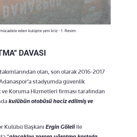
 mücadele eden kulüpte yeni kriz - 1. Resim
TMA" DAVASI
 takımlarından olan, son olarak 2016-2017
 Adanaspor'a stadyumda güvenlik
 ve Koruma Hizmetleri firması tarafından
amda
kulübün otobüsü haciz edilmiş ve
por Kulübü Başkanı
Ergin Göleli
ile
da "
alacaklıyı zarara uğratma kastıyla