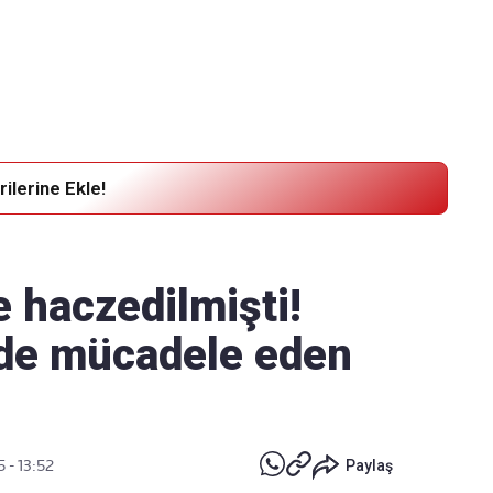
Haber Verin
Editör masamıza bilgi ve materyal göndermek için
tıklayın
ilerine Ekle!
 haczedilmişti!
g'de mücadele eden
5 - 13:52
Paylaş