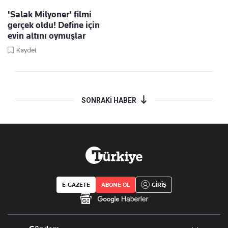
'Salak Milyoner' filmi
gerçek oldu! Define için
evin altını oymuşlar
Kaydet
SONRAKİ HABER
E-GAZETE
ABONE OL
GİRİŞ