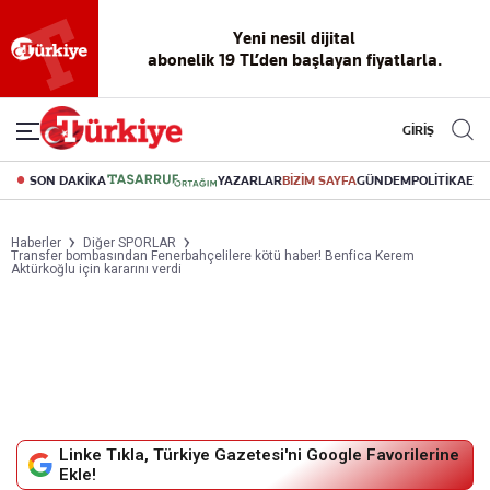
Yeni nesil dijital
abonelik 19 TL’den başlayan fiyatlarla.
GİRİŞ
SON DAKİKA
YAZARLAR
BİZİM SAYFA
GÜNDEM
POLİTİKA
EK
Haberler
Diğer SPORLAR
Transfer bombasından Fenerbahçelilere kötü haber! Benfica Kerem
Aktürkoğlu için kararını verdi
Linke Tıkla, Türkiye Gazetesi'ni Google Favorilerine
Ekle!